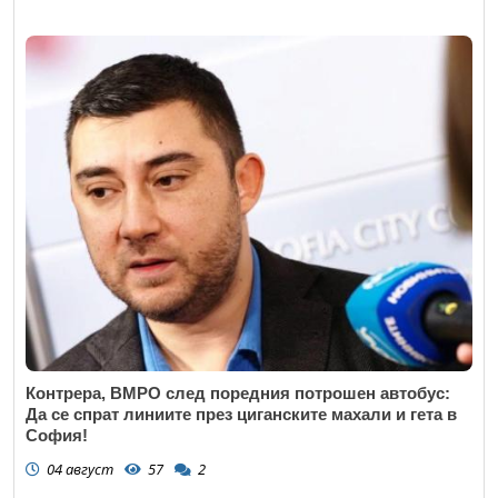
Контрера, ВМРО след поредния потрошен автобус:
Да се спрат линиите през циганските махали и гета в
София!
04 август
57
2