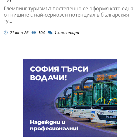
Глемпинг туризмът постепенно се оформя като една
от нишите с най-сериозен потенциал в българския
ту...
21 юни 26
104
1
коментара