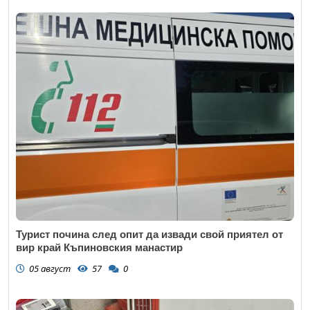
Турист почина след опит да извади свой приятел от
вир край Къпиновския манастир
05 август
57
0