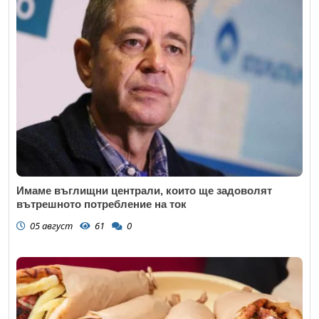
Имаме въглищни централи, които ще задоволят
вътрешното потребление на ток
05 август
61
0