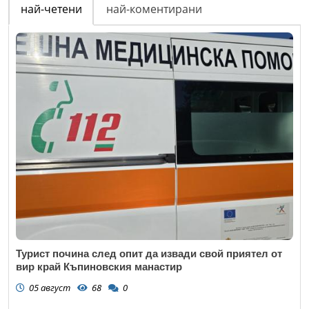
най-четени
най-коментирани
Турист почина след опит да извади свой приятел от
вир край Къпиновския манастир
05 август
68
0