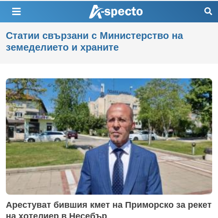
Статии свързани с Министерство на
земеделието и храните
Арестуват бившия кмет на Приморско за рекет
на хотелиер в Несебър