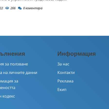
22
266
0
коментара
ълнения
Информация
ия за ползване
За нас
а на личните данни
Контакти
мация за
Реклама
веността
Екип
н кодекс