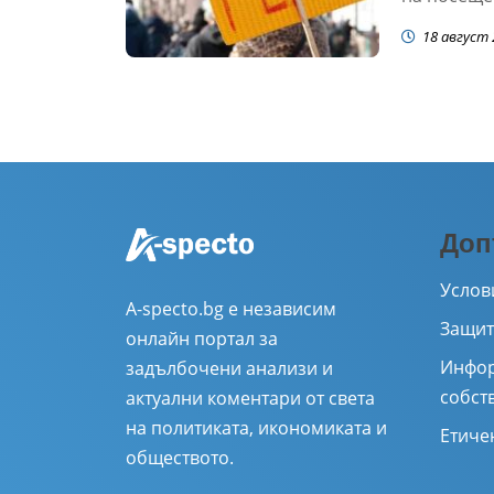
18 август 
Доп
Услов
A-specto.bg е независим
Защит
онлайн портал за
Инфор
задълбочени анализи и
собст
актуални коментари от света
на политиката, икономиката и
Етиче
обществото.