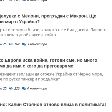
Целувки с Мелони, прегръдки с Макрон. Ще
ли мир в Украйна?
ът е толкова близо, колкото не е бил досега. Лавров:
ата лекар двойкаджия, който...
и 25
162
3
коментара
ко Европа иска война, готови сме, но много
ма да има с кого да преговаряме
резидент заплаши да отреже Украйна от Черно море,
те по руски танкери продължат
и 25
226
0
коментара
о: Калин Стоянов отново влиза в политиката!