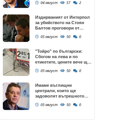
04 август
57
2
махали и гета в София!
Издирваният от Интерпол
за убийството на Стоян
Балтов проговори от
Южна Африка
05 август
50
0
"Тойро" по български:
Сбогом на лева и по
етикетите, цените вече ще
са само в евро
05 август
50
0
Имаме въглищни
централи, които ще
задоволят вътрешното
потребление на ток
05 август
50
0