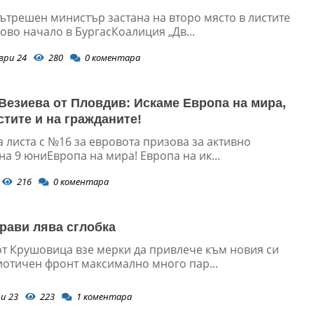
ътрешен министър застана на второ място в листите
ово начало в БургасКоалиция „Дв...
ври 24
280
0
коментара
Везиева от Пловдив: Искаме Европа на мира,
стите и на гражданите!
 листа с №16 за евровота призова за активно
на 9 юниЕвропа на мира! Европа на ик...
216
0
коментара
рави лява сглобка
от Крушовица взе мерки да привлече към новия си
иотичен фронт максимално много пар...
и 23
223
1
коментара