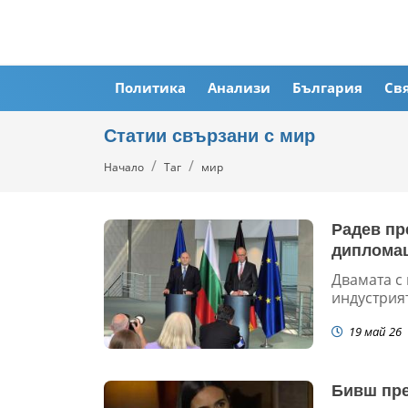
Политика
Анализи
България
Св
Статии свързани с мир
Начало
Таг
мир
Радев пр
дипломац
Двамата с
индустрият
19 май 26
Бивш пре