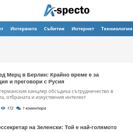
ят
Интервюта
Събития
Интернет
Техниологии
ед Мерц в Берлин: Крайно време е за
ия и преговори с Русия
 германския канцлер обсъдиха сътрудничество в
а, отбраната и изкуствения интелект
172
1
коментара
ссекретар на Зеленски: Той е най-голямото