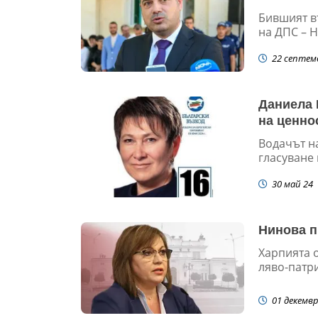
Бившият в
на ДПС – Н
22 септем
Даниела 
на ценно
Водачът на
гласуване 
30 май 24
Нинова п
Харпията 
ляво-патр
01 декемвр