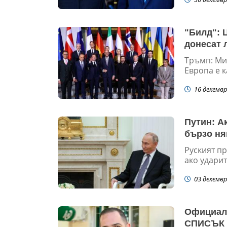
"Билд": 
донесат 
Тръмп: Мир
Европа е к
16 декемвр
Путин: А
бързо ня
Руският п
ако удари
03 декемвр
Официалн
СПИСЪК