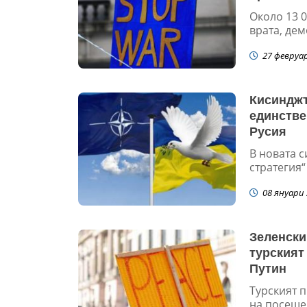
Около 13 
врата, дем
27 февруа
Кисинджъ
единстве
Русия
В новата с
стратегия“
08 януари 
Зеленски
турският
Путин
Турският 
на посещен