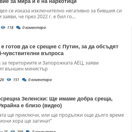
вие за мира и е на наркотици
ел се изказа изключително негативно за бившия си
заяви, че през 2022 г. е бил го...
118
0
коментара
е готов да се срещне с Путин, за да обсъдят
й-чувствителни въпроса
 за териториите и Запорожката АЕЦ, заяви
ят външен министър
26
151
0
коментара
срещна Зеленски: Ще имаме добра среща,
Украйна е близо (видео)
ата ще приключи, или ще продължи още дълго време
иони хора ще загинат"
и 25
208
0
коментара