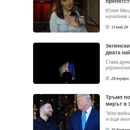
препятст
Юлия Менд
началник и 
13 май 26
Зеленски 
двата на
Става дума
украински
28 януари 
Тръмп по
мирът в 
"Или войн
и още мил
30 декемвр