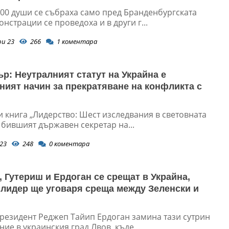
000 души се събраха само пред Бранденбургската
онстрации се проведоха и в други г...
ри 23
266
1
коментара
р: Неутралният статут на Украйна е
ният начин за прекратяване на конфликта с
и книга „Лидерство: Шест изследвания в световната
 бившият държавен секретар на...
23
248
0
коментара
, Гутериш и Ердоган се срещат в Украйна,
 лидер ще уговаря среща между Зеленски и
президент Реджеп Тайип Ердоган замина тази сутрин
ие в украинския град Лвов, къде...