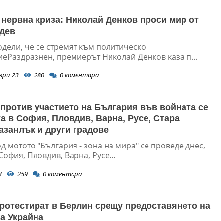
 нервна криза: Николай Денков проси мир от
дев
одели, че се стремят към политическо
иеРаздразнен, премиерът Николай Денков каза п...
ври 23
280
0
коментара
против участието на България във войната се
а в София, Пловдив, Варна, Русе, Стара
Казанлък и други градове
д мотото "България - зона на мира" се проведе днес,
 София, Пловдив, Варна, Русе...
3
259
0
коментара
ротестират в Берлин срещу предоставянето на
а Украйна