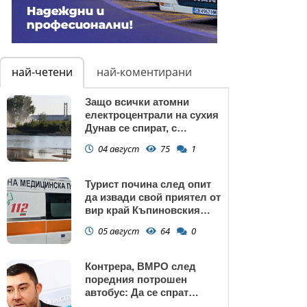
най-четени
най-коментирани
Защо всички атомни
електроцентрали на сухия
Дунав се спират, с
изключение АЕЦ
04 август
75
1
"Козлодуй"?
Турист почина след опит
да извади свой приятел от
вир край Къпиновския
манастир
05 август
64
0
Контрера, ВМРО след
поредния потрошен
автобус: Да се спрат
линиите през циганските