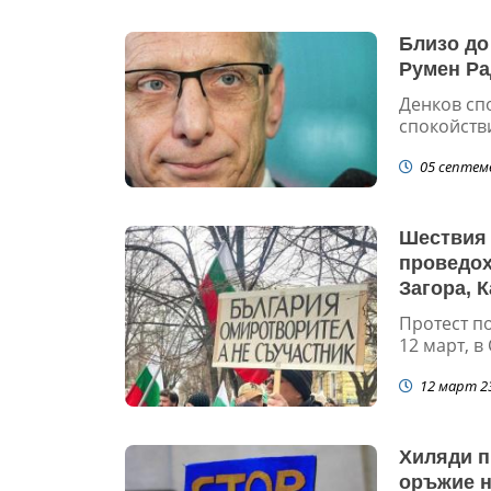
Близо до
Румен Ра
Денков сп
спокойств
05 септем
Шествия 
проведох
Загора, 
Протест по
12 март, в
12 март 2
Хиляди п
оръжие н