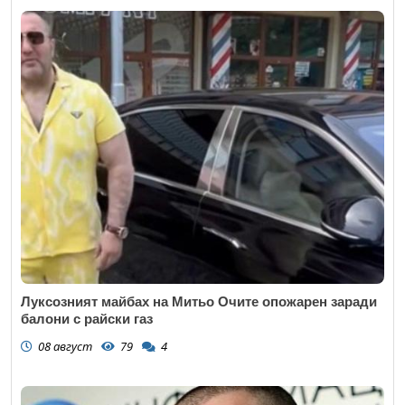
Луксозният майбах на Митьо Очите опожарен заради
балони с райски газ
08 август
79
4