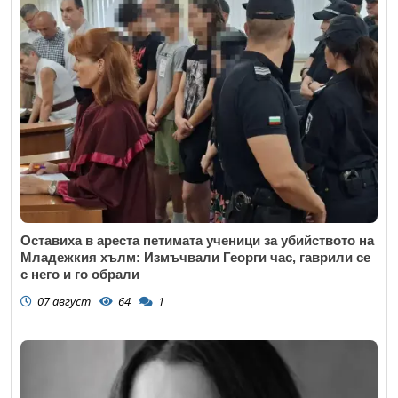
Оставиха в ареста петимата ученици за убийството на
Младежкия хълм: Измъчвали Георги час, гаврили се
с него и го обрали
07 август
64
1