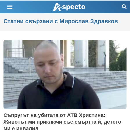
Статии свързани с Мирослав Здравков
Съпругът на убитата от АТВ Христина:
Животът ми приключи със смъртта й, детето
ми е инвалид