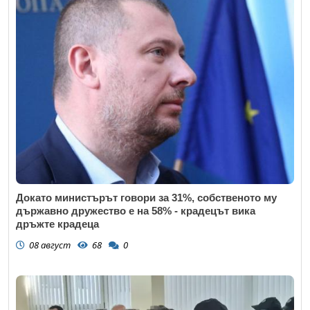
Докато министърът говори за 31%, собственото му
държавно дружество е на 58% - крадецът вика
дръжте крадеца
08 август
68
0