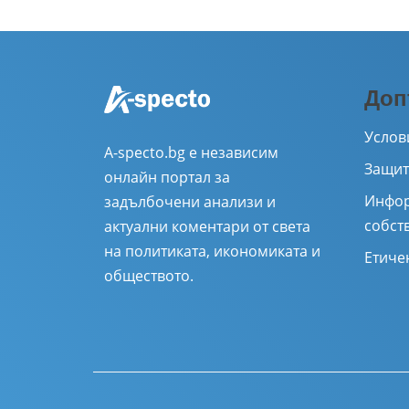
Доп
Услов
A-specto.bg е независим
Защит
онлайн портал за
Инфор
задълбочени анализи и
собст
актуални коментари от света
на политиката, икономиката и
Етиче
обществото.