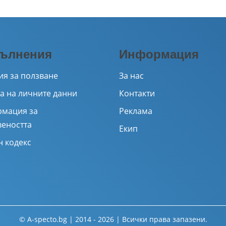
ълнения
Информация
ия за ползване
За нас
а на личните данни
Контакти
мация за
Реклама
веността
Екип
н кодекс
© A-specto.bg | 2014 - 2026 | Всички права запазени.