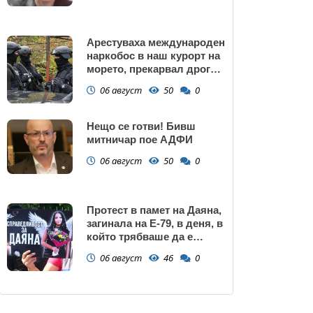
Арестуваха международен
наркобос в наш курорт на
морето, прекарвал дрога
от Украйна към ЕС
06 август
50
0
Нещо се готви! Бивш
митничар пое АДФИ
06 август
50
0
Протест в памет на Даяна,
загинала на Е-79, в деня, в
който трябваше да е
сватбата ѝ (снимки)
06 август
46
0