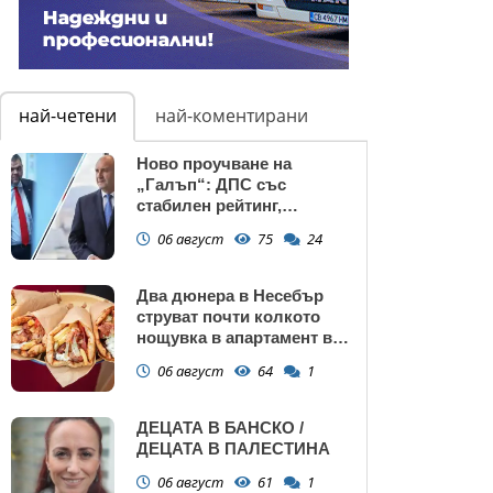
най-четени
най-коментирани
Ново проучване на
„Галъп“: ДПС със
стабилен рейтинг,
подкрепата към Радев се
06 август
75
24
запазва
Два дюнера в Несебър
струват почти колкото
нощувка в апартамент в
Поморие
06 август
64
1
ДЕЦАТА В БАНСКО /
ДЕЦАТА В ПАЛЕСТИНА
06 август
61
1