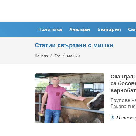
Политика
Анализи
България
Св
Статии свързани с мишки
Начало
Таг
мишки
Скандал!
са босов
Карноба
Трупове н
Такава гняс
21 октомв