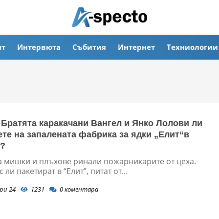
ят
Интервюта
Събития
Интернет
Техниологии
 Братята каракачани Вангел и Янко Лолови ли
ете на запалената фабрика за ядки „Елит“в
т?
а мишки и плъхове ринали пожарникарите от цеха.
 ли пакетират в “Елит”, питат от...
ри 24
1231
0
коментара