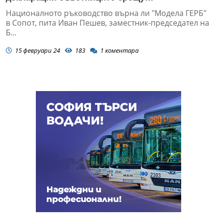
ръководството от "Позитано"
Националното ръководство върна ли "Модела ГЕРБ"
в Сопот, пита Иван Пешев, заместник-председател на
Б...
15 февруари 24
183
1
коментара