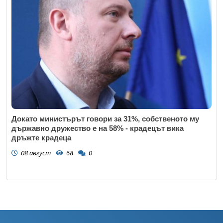
Докато министърът говори за 31%, собственото му
държавно дружество е на 58% - крадецът вика
дръжте крадеца
08 август
68
0