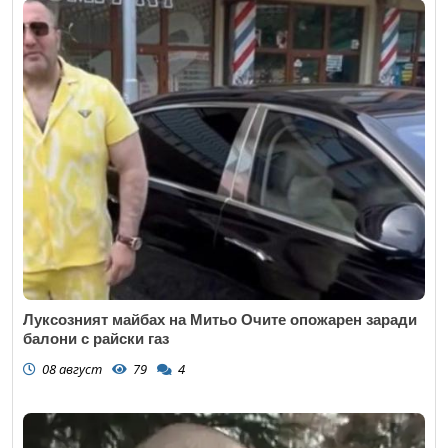
Луксозният майбах на Митьо Очите опожарен заради
балони с райски газ
08 август
79
4