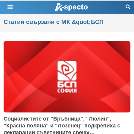
Статии свързани с МК &quot;БСП
Социалистите от "Връбница", "Люлин",
"Красна поляна" и "Лозенец" подкрепиха с
декларации съветниците срещу