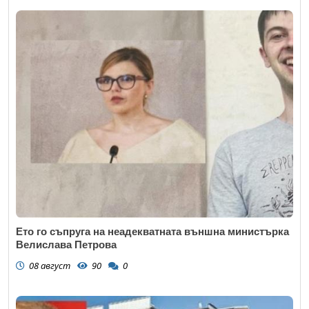
Ето го съпруга на неадекватната външна министърка
Велислава Петрова
08 август
90
0