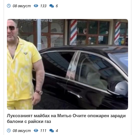
08 август
133
6
Луксозният майбах на Митьо Очите опожарен заради
балони с райски газ
08 август
111
4