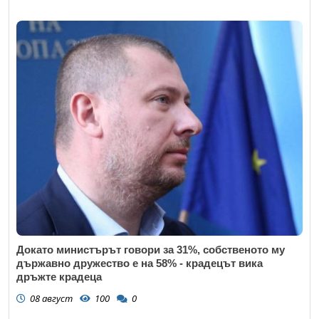
Докато министърът говори за 31%, собственото му
държавно дружество е на 58% - крадецът вика
дръжте крадеца
08 август
100
0