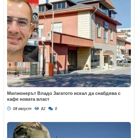
Милионерът Владо Загатото искал да снабдява с
кафе новата власт
08 август
82
0