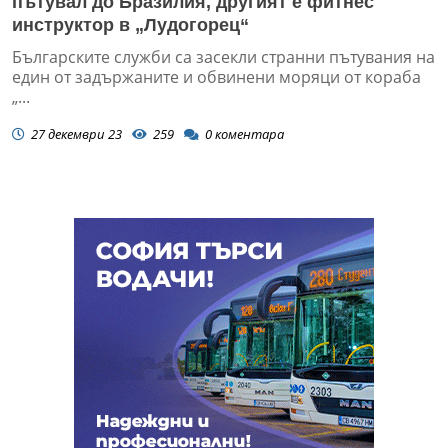
пътувал до Бразилия, другият е фитнес
инструктор в „Лудогорец“
Българските служби са засекли странни пътувания на
един от задържаните и обвинени моряци от кораба
„...
27 декември 23
259
0
коментара