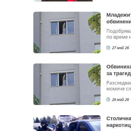
Младежит
обвинени
Подобрява
по време 
27 май 26
Обвиниха
за траге
Разследва
момиче сле
26 май 26
Столична
наркотиц