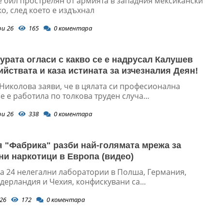
е бил прострелян от армията в западния мексикански
о, след което е издъхнал
ри 26
165
0
коментара
урата огласи с какво се е надрусал Калушев
ийствата и каза истината за изчезналия Деян!
Николова заяви, че в цялата си професионална
е е работила по толкова труден случа...
ри 26
338
0
коментара
 "Фабрика" разби най-голямата мрежа за
ни наркотици в Европа (видео)
са 24 нелегални лаборатории в Полша, Германия,
дерландия и Чехия, конфискувани са...
26
172
0
коментара