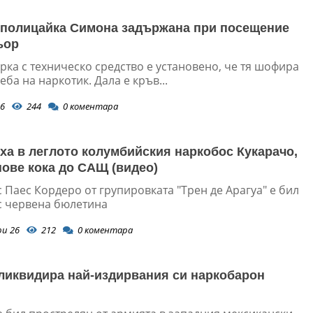
полицайка Симона задържана при посещение
ьор
ка с техническо средство е установено, че тя шофира
еба на наркотик. Дала е кръв...
6
244
0
коментара
ха в леглото колумбийския наркобос Кукарачо,
нове кока до САЩ (видео)
 Паес Кордеро от групировката "Трен де Арагуа" е бил
с червена бюлетина
ри 26
212
0
коментара
ликвидира най-издирвания си наркобарон