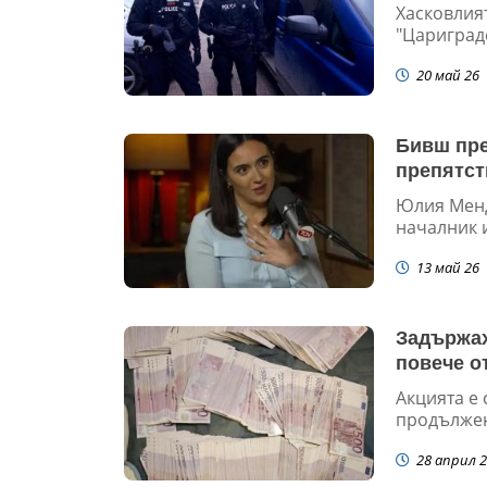
Хасковлият
"Цариград
20 май 26
Бивш пре
препятст
Юлия Менд
началник и 
13 май 26
Задържах
повече от
Акцията е
продължен
28 април 2