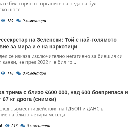
а е бил спрян от органите на реда на бул.
ско шосе"
129
0
коментара
ссекретар на Зеленски: Той е най-голямото
вие за мира и е на наркотици
ел се изказа изключително негативно за бившия си
заяви, че през 2022 г. е бил го...
118
0
коментара
а трима с близо €600 000, над 600 боеприпаса и
 67 кг дрога (снимки)
 след съвместни действия на ГДБОП и ДАНС в
ие на близо четири месеца
6
216
0
коментара