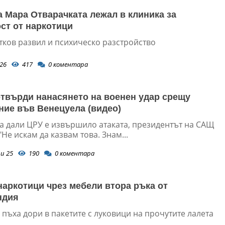
 Мара Отварачката лежал в клиника за
ст от наркотици
тков развил и психическо разстройство
26
417
0
коментара
твърди нанасянето на военен удар срещу
ие във Венецуела (видео)
а дали ЦРУ е извършило атаката, президентът на САЩ
"Не искам да казвам това. Знам...
и 25
190
0
коментара
наркотици чрез мебели втора ръка от
ндия
 пъха дори в пакетите с луковици на прочутите лалета