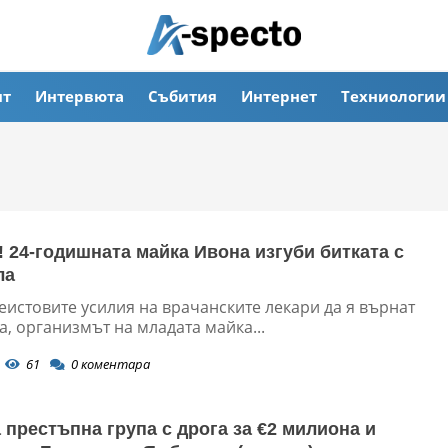
ят
Интервюта
Събития
Интернет
Техниологии
! 24-годишната майка Ивона изгуби битката с
ла
еистовите усилия на врачанските лекари да я върнат
, организмът на младата майка...
61
0
коментара
 престъпна група с дрога за €2 милиона и