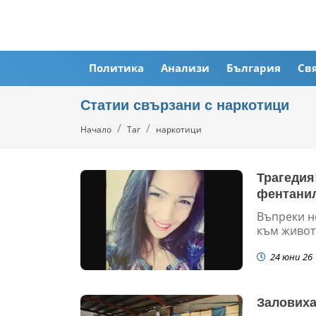
Политика
Анализи
България
Св
Статии свързани с наркотици
Начало
Таг
наркотици
Трагедия
фентани
Въпреки н
към живота
24 юни 26
Заловиха