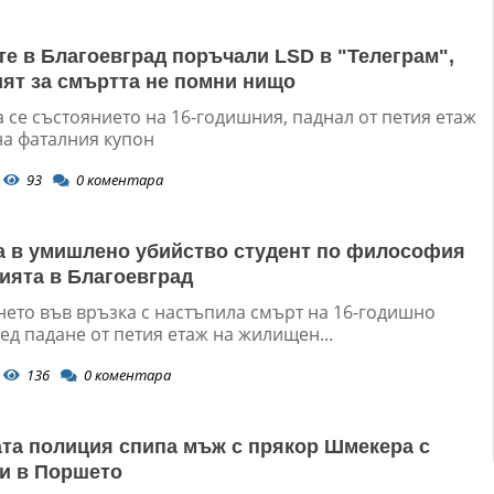
е в Благоевград поръчали LSD в "Телеграм",
ят за смъртта не помни нищо
 се състоянието на 16-годишния, паднал от петия етаж
на фаталния купон
93
0
коментара
 в умишлено убийство студент по философия
дията в Благоевград
нето във връзка с настъпила смърт на 16-годишно
д падане от петия етаж на жилищен...
136
0
коментара
та полиция спипа мъж с прякор Шмекера с
и в Поршето