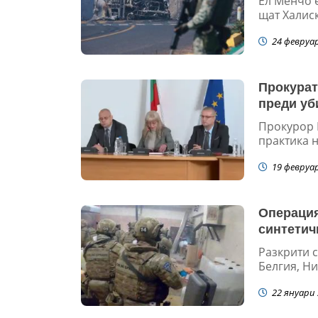
Ел Менчо 
щат Халиск
24 февруа
Прокурат
преди уб
Прокурор 
практика н
19 февруа
Операция
синтетич
Разкрити 
Белгия, Ни
22 януари 