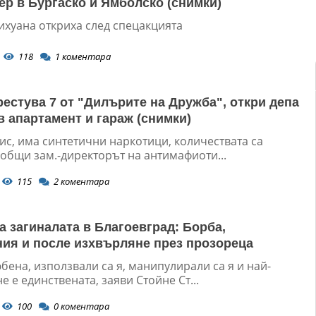
ер в Бургаско и Ямболско (снимки)
ихуана откриха след спецакцията
118
1
коментара
естува 7 от "Дилърите на Дружба", откри депа
в апартамент и гараж (снимки)
ис, има синтетични наркотици, количествата са
ъобщи зам.-директорът на антимафиоти...
115
2
коментара
а загиналата в Благоевград: Борба,
ия и после изхвърляне през прозореца
бена, използвали са я, манипулирали са я и най-
е е единствената, заяви Стойне Ст...
100
0
коментара