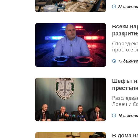
22 декемвр
Всеки на
разкрити
Според екс
просто е з
17 декемвр
Шефът на
престъпн
Разследва
Ловеч и С
16 декемвр
В дома н