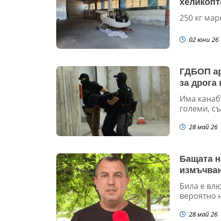
хеликопт
250 кг мар
02 юни 26
ГДБОП ар
за дрога 
Има канаб
големи, с
28 май 26
Бащата н
измъчван
Била е влю
вероятно н
28 май 26