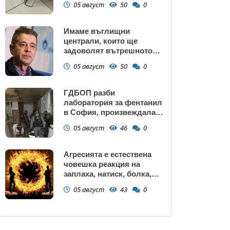
05 август
50
0
Имаме въглищни
централи, които ще
задоволят вътрешното
потребление на ток
05 август
50
0
ГДБОП разби
лаборатория за фентанил
в София, произвеждала
до 10 кг на ден за страната
05 август
46
0
(снимки)
Агресията е естествена
човешка реакция на
заплаха, натиск, болка,
унижение, нарушаване на
05 август
43
0
граници или пречка за
постигане на важна цел