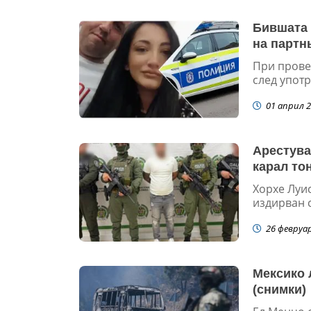
Бившата 
на партн
При провер
след употр
01 април 2
Арестува
карал то
Хорхе Луис
издирван 
26 февруа
Мексико 
(снимки)