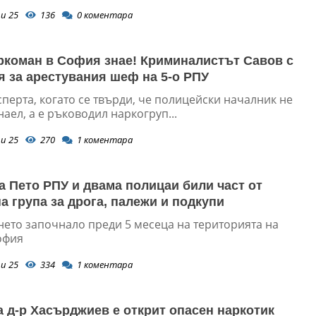
и 25
136
0
коментара
ркоман в София знае! Криминалистът Савов с
я за арестувания шеф на 5-о РПУ
перта, когато се твърди, че полицейски началник не
наел, а е ръководил наркогруп...
и 25
270
1
коментара
 Пето РПУ и двама полицаи били част от
а група за дрога, палежи и подкупи
нето започнало преди 5 месеца на територията на
офия
и 25
334
1
коментара
а д-р Хасърджиев е открит опасен наркотик