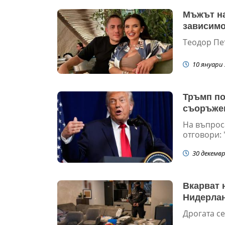
Мъжът на
зависимо
Теодор Пе
10 януари 
Тръмп по
съоръжен
На въпрос
отговори: 
30 декемвр
Вкарват 
Нидерла
Дрогата се