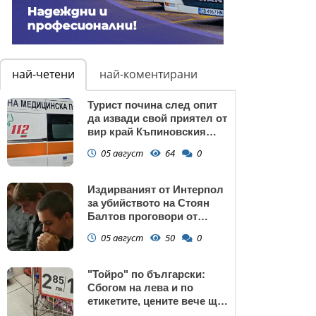
най-четени
най-коментирани
Турист почина след опит
да извади свой приятел от
вир край Къпиновския
манастир
05 август
64
0
Издирваният от Интерпол
за убийството на Стоян
Балтов проговори от
Южна Африка
05 август
50
0
"Тойро" по български:
Сбогом на лева и по
етикетите, цените вече ще
са само в евро