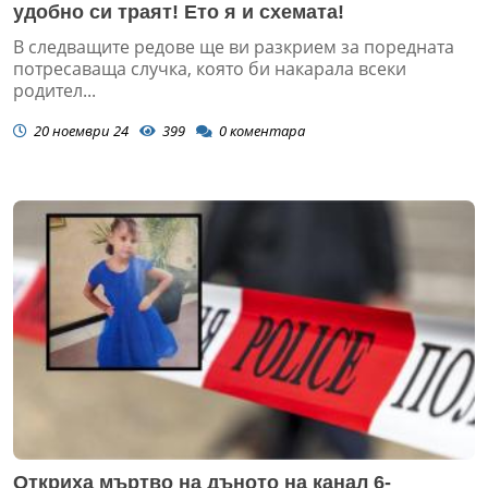
удобно си траят! Ето я и схемата!
В следващите редове ще ви разкрием за поредната
потресаваща случка, която би накарала всеки
родител...
20 ноември 24
399
0
коментара
Откриха мъртво на дъното на канал 6-