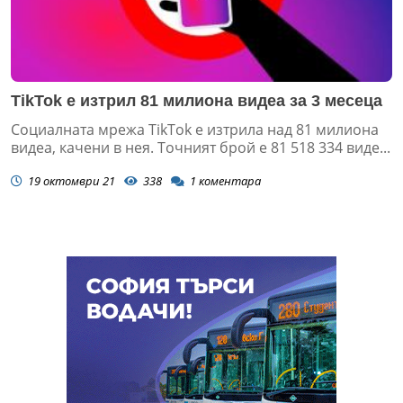
TikTok е изтрил 81 милиона видеа за 3 месеца
Социалната мрежа TikTok е изтрила над 81 милиона
видеа, качени в нея. Точният брой е 81 518 334 виде...
19 октомври 21
338
1
коментара