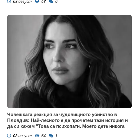
08 август
68
0
Човешката реакция за чудовищното убийство в
Пловдив: Най-лесното е да прочетем тази история и
да си кажем "Това са психопати. Моето дете никога"
08 август
64
1