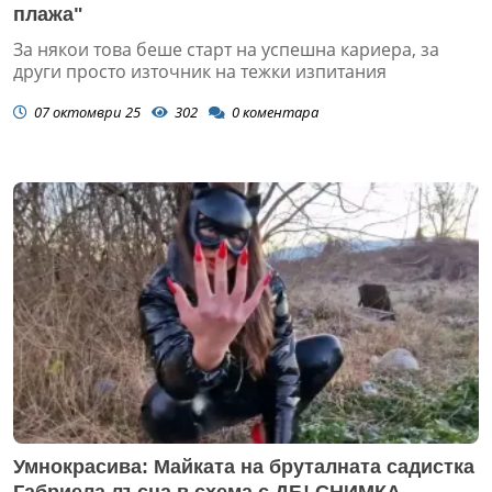
плажа"
За някои това беше старт на успешна кариера, за
други просто източник на тежки изпитания
07 октомври 25
302
0
коментара
Умнокрасива: Майката на бруталната садистка