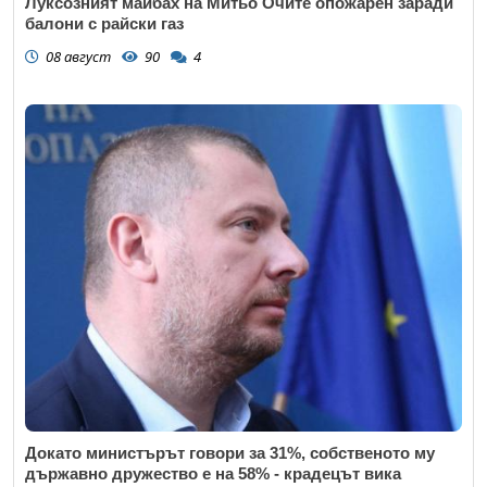
Луксозният майбах на Митьо Очите опожарен заради
балони с райски газ
08 август
90
4
Докато министърът говори за 31%, собственото му
държавно дружество е на 58% - крадецът вика