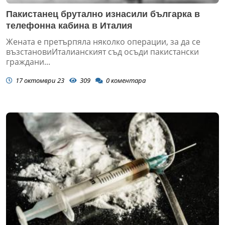
Пакистанец брутално изнасили българка в
телефонна кабина в Италия
Жената е претърпяла няколко операции, за да се
възстановиИталианският съд осъди пакистански
граждани...
17 октомври 23
309
0
коментара