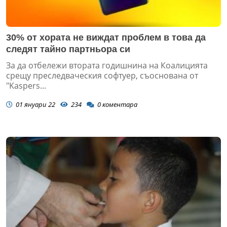
30% от хората не виждат проблем в това да
следят тайно партньора си
За да отбележи втората годишнина на Коалицията
срещу преследваческия софтуер, съоснована от
"Kaspers...
01 януари 22
234
0
коментара