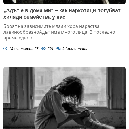
„Адът е в дома ми“ – как наркотици погубват
хиляди семейства у нас
Броят на зависимите млади хора нараства
лавинообразноАдът има много лица. В последно
време едно от т...
18 септември 23
291
94
коментара