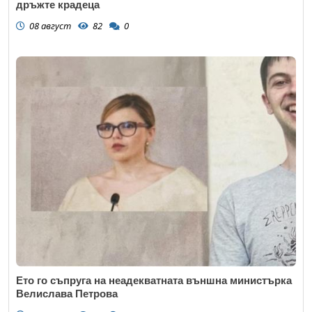
дръжте крадеца
08 август
82
0
Ето го съпруга на неадекватната външна министърка
Велислава Петрова