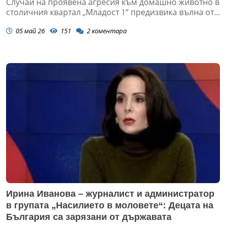
Случай на проявена агресия към домашно животно в
столичния квартал „Младост 1“ предизвика вълна от...
05 май 26
151
2
коментара
Ирина Иванова – журналист и администратор
в групата „Насилието в моловете“: Децата на
България са зарязани от държавата