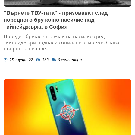
"Върнете ТВУ-тата" - призовават след
поредното брутално насилие над
тийнейджърка в София
Пореден брутален случай на насилие сред
тийнейджъри подпали социалните мрежи. Става
въпрос за нечове...
25 януари 22
363
0
коментара