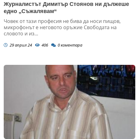
Журналистът Димитър Стоянов ни дължеше
едно „Съжалявам“
Човек от тази професия не бива да носи пищов,
микрофонът е неговото оръжие Свободата на
словото и из...
29 април 24
406
0
коментара