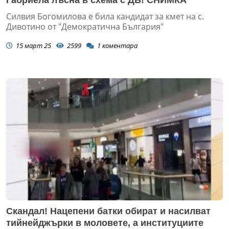
Габриела лъсна в схема с ДБ! СНИМКА
Силвия Богомилова е била кандидат за кмет на с.
Дивотино от "Демократична България"
15 март 25
2599
1
коментара
Скандал! Нацепени батки обират и насилват
тийнейджърки в моловете, а институциите