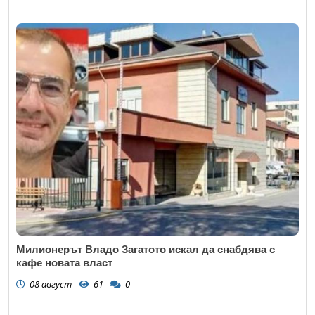
Милионерът Владо Загатото искал да снабдява с
кафе новата власт
08 август
61
0