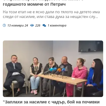
годишното момиче от Петрич
На този етап не е ясно дали по тялото на детето има
следи от насилие, или става дума за нещастен слу...
13 ноември 24
226
1
коментара
"Заплахи за насилие с чадър, бой на почивки