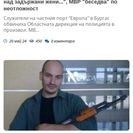
над задържани жени...", МВР "беседва" по
неотложност
Служители на частния порт "Европа" в Бургас
обвиниха Областната дирекция на полицията в
произвол. МВ...
20 май 24
450
0
коментара