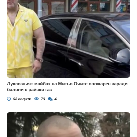
Луксозният майбах на Митьо Очите опожарен заради
балони с райски газ
08 август
79
4