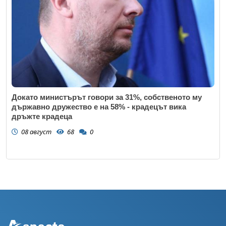
Докато министърът говори за 31%, собственото му
държавно дружество е на 58% - крадецът вика
дръжте крадеца
08 август
68
0