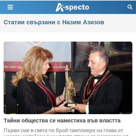
Статии свързани с Назим Азизов
Тайни общества се наместиха във властта
Първи сме в света по брой тамплиери на глава от