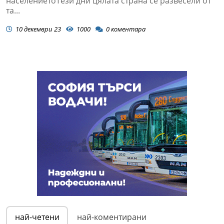
населениетоТези дни цялата страна се развесели от
та...
10 декември 23
1000
0
коментара
най-четени
най-коментирани