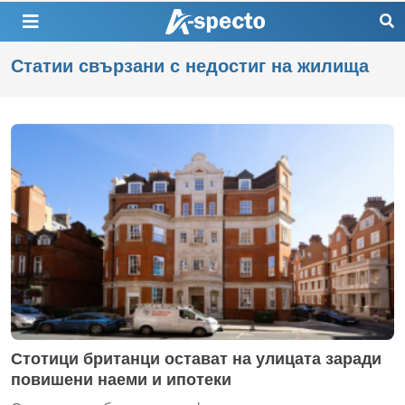
Статии свързани с недостиг на жилища
Стотици британци остават на улицата заради
повишени наеми и ипотеки