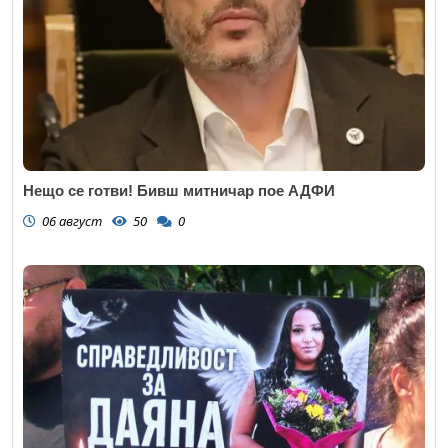
Нещо се готви! Бивш митничар пое АДФИ
06 август
50
0