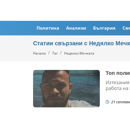
Политика
Анализи
България
Св
Статии свързани с Недялко Мечк
Начало
Таг
Недялко Мечката
Топ поли
Изтезания 
работа на 
21 септем