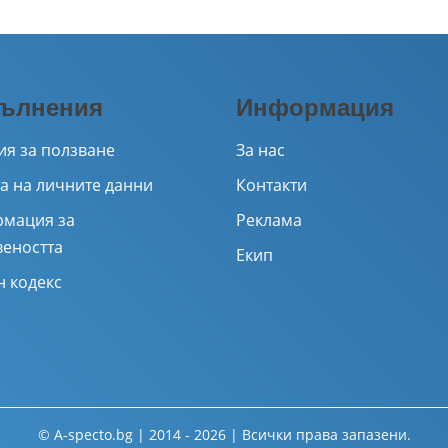
ълнения
Информация
ия за ползване
За нас
а на личните данни
Контакти
мация за
Реклама
веността
Екип
н кодекс
© A-specto.bg | 2014 - 2026 | Всички права запазени.