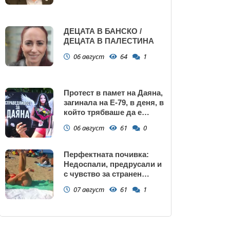
ДЕЦАТА В БАНСКО /
ДЕЦАТА В ПАЛЕСТИНА
06 август
64
1
Протест в памет на Даяна,
загинала на Е-79, в деня, в
който трябваше да е
сватбата ѝ (снимки)
06 август
61
0
Перфектната почивка:
Недоспали, предрусали и
с чувство за странен
сърбеж
07 август
61
1