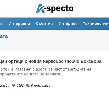
ят
Интервюта
Събития
Интернет
Техниологии
ата
цаи ортаци с новия наркобос Любчо Боксьора
с ток и „гласене“ с дрога, са част от методите на
продажните ченгета на заплата...
ври 24
2592
0
коментара