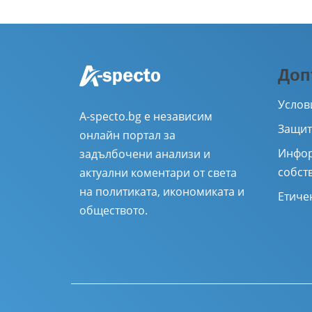
Доп
Услов
A-specto.bg е независим
Защит
онлайн портал за
Инфор
задълбочени анализи и
собст
актуални коментари от света
на политиката, икономиката и
Етиче
обществото.