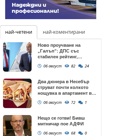
най-четени
най-коментирани
Ново проучване на
„Галъп“: ДПС със
стабилен рейтинг,
подкрепата към Радев се
06 август
82
24
запазва
Два дюнера в Несебър
струват почти колкото
нощувка в апартамент в
Поморие
06 август
72
1
Нещо се готви! Бивш
митничар пое АДФИ
06 август
68
0