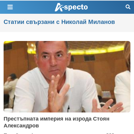
Статии свързани с Николай Миланов
Престъпната империя на изрода Стоян
Александров