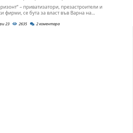
ризонт“ – приватизатори, презастроители и
 фирми, се бута за власт във Варна на...
ри 23
2635
2
коментара