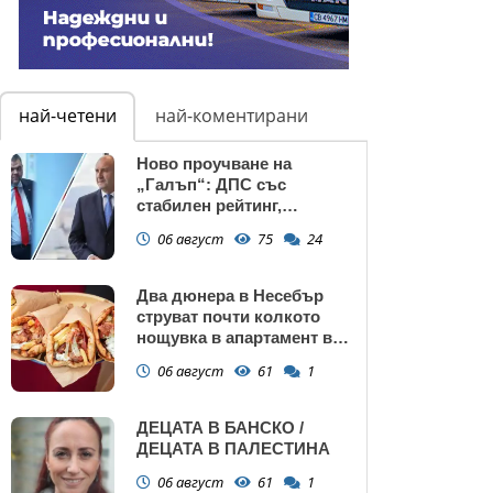
най-четени
най-коментирани
Ново проучване на
„Галъп“: ДПС със
стабилен рейтинг,
подкрепата към Радев се
06 август
75
24
запазва
Два дюнера в Несебър
струват почти колкото
нощувка в апартамент в
Поморие
06 август
61
1
ДЕЦАТА В БАНСКО /
ДЕЦАТА В ПАЛЕСТИНА
06 август
61
1