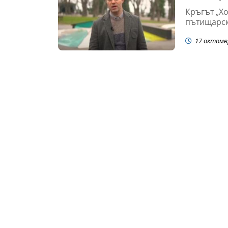
Кръгът „Хо
пътищарски
17 октомв