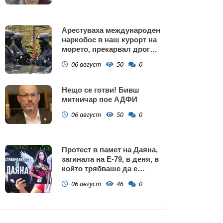
Арестуваха международен
наркобос в наш курорт на
морето, прекарвал дрога
от Украйна към ЕС
06 август
50
0
Нещо се готви! Бивш
митничар пое АДФИ
06 август
50
0
Протест в памет на Даяна,
загинала на Е-79, в деня, в
който трябваше да е
сватбата ѝ (снимки)
06 август
46
0