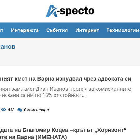
ят
Интервюта
Събития
Интернет
Техниологии
фанов
ният кмет на Варна изнудвал чрез адвоката си
ият зам.-кмет Диан Иванов пропял за комисионните
 искани са им по 15% от стойност...
838
0
коментара
ндата на Благомир Коцев –кръгът „Хоризонт“
ите на Варна (ИМЕНАТА)