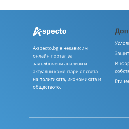
Доп
Услов
A-specto.bg е независим
Защит
онлайн портал за
Инфор
задълбочени анализи и
собст
актуални коментари от света
на политиката, икономиката и
Етиче
обществото.