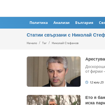
Политика
Анализи
България
Св
Статии свързани с Николай Сте
Начало
Таг
Николай Стефанов
Арестува
Доскорошн
от фирми –
12 юли 25
Ето я ба
иска пар