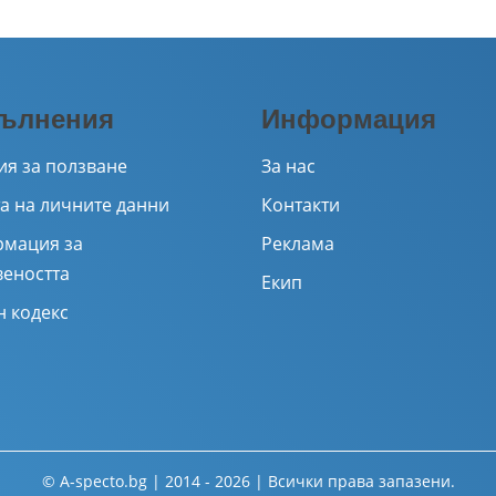
ълнения
Информация
ия за ползване
За нас
а на личните данни
Контакти
мация за
Реклама
веността
Екип
н кодекс
© A-specto.bg | 2014 - 2026 | Всички права запазени.