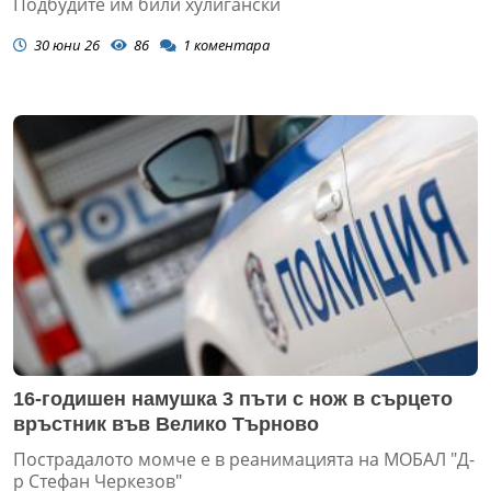
Подбудите им били хулигански
30 юни 26
86
1
коментара
16-годишен намушка 3 пъти с нож в сърцето
връстник във Велико Търново
Пострадалото момче е в реанимацията на МОБАЛ "Д-
р Стефан Черкезов"