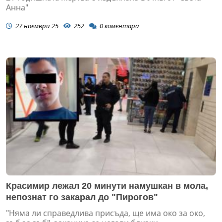
Анна"
27 ноември 25
252
0
коментара
Красимир лежал 20 минути намушкан в мола,
непознат го закарал до "Пирогов"
"Няма ли справедлива присъда, ще има око за око,