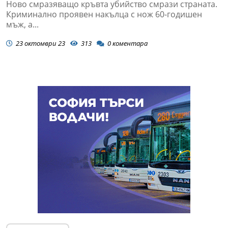
Ново смразяващо кръвта убийство смрази страната.
Криминално проявен накълца с нож 60-годишен
мъж, а...
23 октомври 23
313
0
коментара