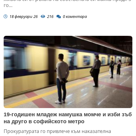
го...
18 февруари 26
216
0
коментара
19-годишен младеж намушка момче и изби зъб
на друго в софийското метро
Прокуратурата го привлече към наказателна