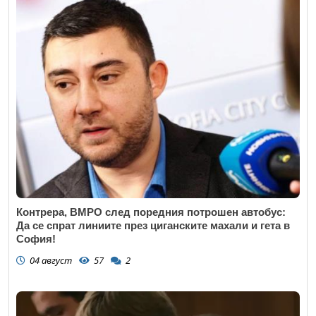
Контрера, ВМРО след поредния потрошен автобус:
Да се спрат линиите през циганските махали и гета в
София!
04 август
57
2