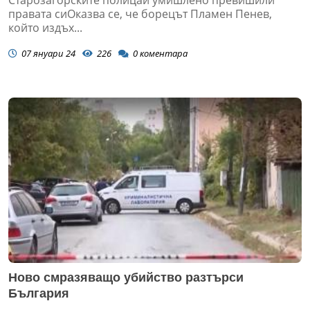
Старозагорските полицаи умишлено превишили
правата сиОказва се, че борецът Пламен Пенев,
който издъх...
07 януари 24
226
0
коментара
Ново смразяващо убийство разтърси
България