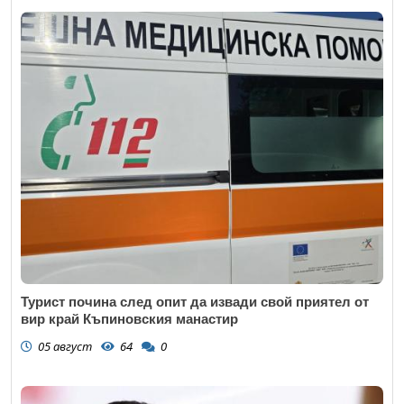
Турист почина след опит да извади свой приятел от
вир край Къпиновския манастир
05 август
64
0