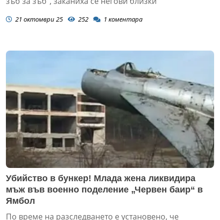
зъб за зъб", заканиха се негови близки
21 октомври 25
252
1
коментара
Убийство в бункер! Млада жена ликвидира
мъж във военно поделение „Червен баир“ в
Ямбол
По време на разследването е установено, че