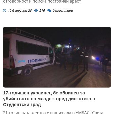
отговорност и поиска постоянен арест
12 февруари 26
216
0
коментара
17-годишен украинец бе обвинен за
убийството на младеж пред дискотека в
Студентски град
21-годишната жертва е издъхнала в УМБАЛ "Света