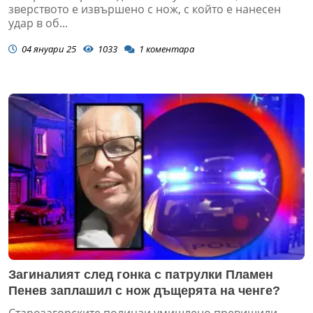
зверството е извършено с нож, с който е нанесен
удар в об...
04 януари 25
1033
1
коментара
Загиналият след гонка с патрулки Пламен
Пенев заплашил с нож дъщерята на ченге?