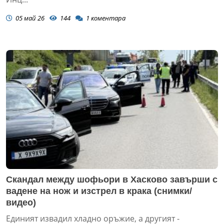
05 май 26
144
1
коментара
Скандал между шофьори в Хасково завърши с
вадене на нож и изстрел в крака (снимки/
видео)
Единият извадил хладно оръжие, а другият -