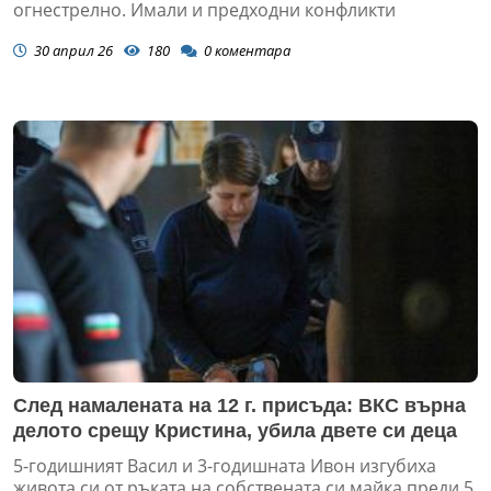
огнестрелно. Имали и предходни конфликти
30 април 26
180
0
коментара
След намалената на 12 г. присъда: ВКС върна
делото срещу Кристина, убила двете си деца
5-годишният Васил и 3-годишната Ивон изгубиха
живота си от ръката на собствената си майка преди 5