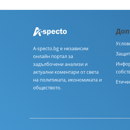
Доп
Услов
A-specto.bg е независим
Защит
онлайн портал за
Инфор
задълбочени анализи и
собст
актуални коментари от света
на политиката, икономиката и
Етиче
обществото.