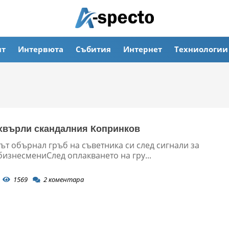
ят
Интервюта
Събития
Интернет
Техниологии
хвърли скандалния Копринков
ът обърнал гръб на съветника си след сигнали за
бизнесмениСлед оплакването на гру...
1569
2
коментара