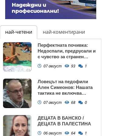
най-четени
най-коментирани
Перфектната почивка:
Недоспали, предрусали и
с чувство за странен
сърбеж
07 август
93
1
Ловецът на педофили
Ален Симеонов: Нашата
тактика не включва
убийства
07 август
68
0
ДЕЦАТА В БАНСКО /
ДЕЦАТА В ПАЛЕСТИНА
06 август
64
1