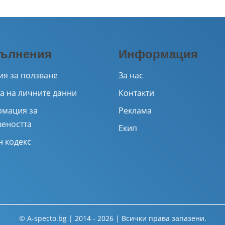
ълнения
Информация
ия за ползване
За нас
а на личните данни
Контакти
мация за
Реклама
веността
Екип
н кодекс
© A-specto.bg | 2014 - 2026 | Всички права запазени.