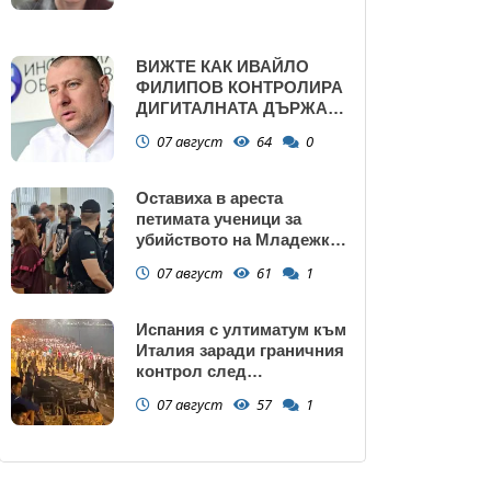
ВИЖТЕ КАК ИВАЙЛО
ФИЛИПОВ КОНТРОЛИРА
ДИГИТАЛНАТА ДЪРЖАВА
ЗАД ГЪРБА НА
07 август
64
0
ПРАВИТЕЛСТВОТО?
(РАЗСЛЕДВАНЕ)
Оставиха в ареста
петимата ученици за
убийството на Младежкия
хълм: Измъчвали Георги
07 август
61
1
час, гаврили се с него и го
обрали
Испания с ултиматум към
Италия заради граничния
контрол след
нашествието в Сеута
07 август
57
1