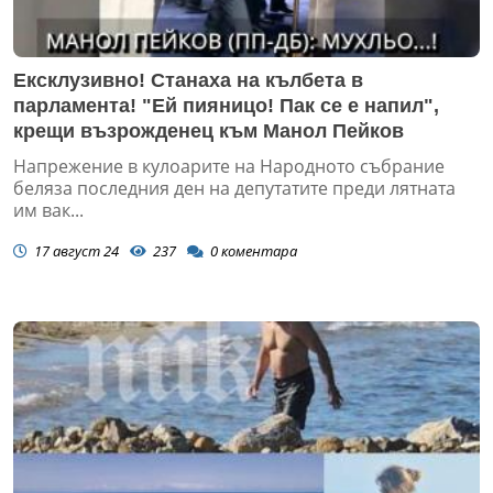
Ексклузивно! Станаха на кълбета в
парламента! "Ей пияницо! Пак се е напил",
крещи възрожденец към Манол Пейков
Напрежение в кулоарите на Народното събрание
беляза последния ден на депутатите преди лятната
им вак...
17 август 24
237
0
коментара