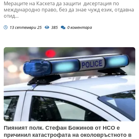
Мераците на Каскета да защити дисертация по
международно право, без да знае чужд език, отдавна
отид...
13 септември 25
385
0
коментара
Пияният полк. Стефан Божинов от НСО е
причинил катастрофата на околовръстното в