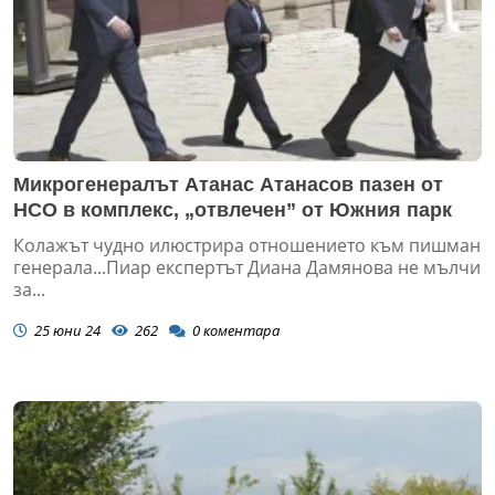
Микрогенералът Атанас Атанасов пазен от
НСО в комплекс, „отвлечен” от Южния парк
Колажът чудно илюстрира отношението към пишман
генерала...Пиар експертът Диана Дамянова не мълчи
за...
25 юни 24
262
0
коментара