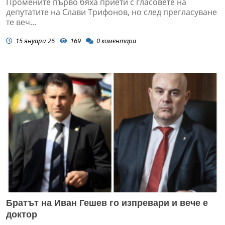
Промените първо бяха приети с гласовете на
депутатите на Слави Трифонов, но след прегласуване
те веч...
15 януари 26
169
0
коментара
Братът на Иван Гешев го изпревари и вече е
доктор