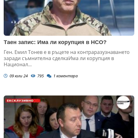
Таен запис: Има ли корупция в НСО?
Ген. Емил Тонев е в ръцете на контраразузнаването
заради съмнителна сделкаИма ли корупция в
Национал...
09 юли 24
795
1
коментара