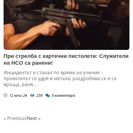
При стрелба с картечни пистолети: Служители
на НСО са ранени!
Инцидентът е станал по време на учение -
проектилът се удря в метала, раздробява се и се
връща, раня...
12 юни 24
259
0
коментара
« Previous
Next »