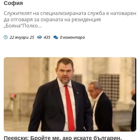
София
Служителят на специализираната служба е натоварен
да отговаря за охраната на резиденция
„Бояна“Полко...
22 януари 25
435
0
коментара
Пеевски: Бройте ме, ако искате българин,