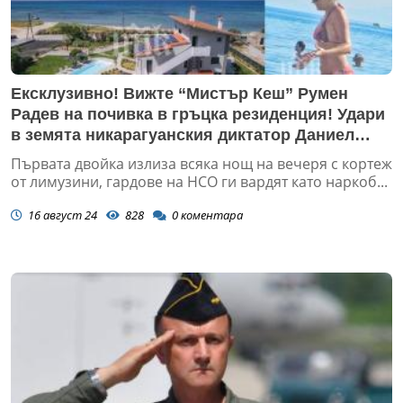
Ексклузивно! Вижте “Мистър Кеш” Румен
Радев на почивка в гръцка резиденция! Удари
в земята никарагуанския диктатор Даниел
Ортега (УНИКАЛНИ СНИМКИ)
Първата двойка излиза всяка нощ на вечеря с кортеж
от лимузини, гардове на НСО ги вардят като наркоб...
16 август 24
828
0
коментара