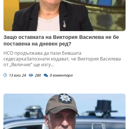
Защо оставката на Виктория Василева не бе
поставена на дневен ред?
НСО продължава да пази бившата
седесаркаЗапознати издават, че Виктория Василева
от „Величие“ ще изгу...
13 юли 24
280
0
коментара