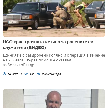
НСО крие грозната истина за ранените си
служители (ВИДЕО)
Единият е с раздробено коляно и операция в течение
на 2,5 часа. Първа помощ е оказвал
зъболекарРаздр...
18 юни 24
435
0
коментара