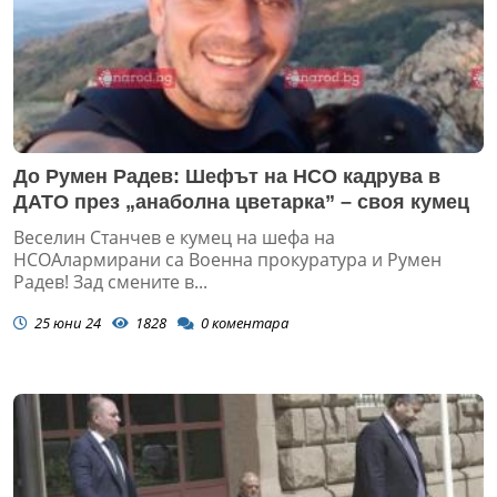
До Румен Радев: Шефът на НСО кадрува в
ДАТО през „анаболна цветарка” – своя кумец
Веселин Станчев е кумец на шефа на
НСОАлармирани са Военна прокуратура и Румен
Радев! Зад смените в...
25 юни 24
1828
0
коментара