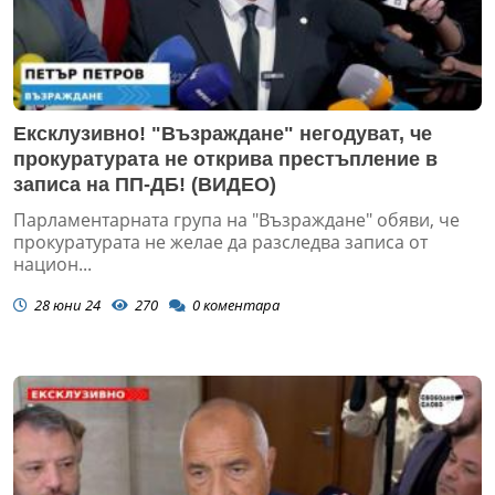
Ексклузивно! "Възраждане" негодуват, че
прокуратурата не открива престъпление в
записа на ПП-ДБ! (ВИДЕО)
Парламентарната група на "Възраждане" обяви, че
прокуратурата не желае да разследва записа от
национ...
28 юни 24
270
0
коментара