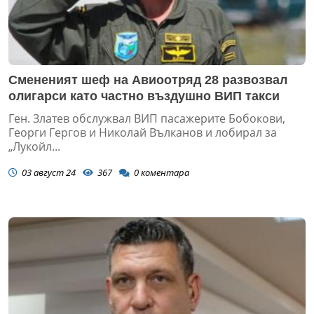
Смененият шеф на Авиоотряд 28 развозвал
олигарси като частно въздушно ВИП такси
Ген. Златев обслужвал ВИП пасажерите Бобокови,
Георги Гергов и Николай Вълканов и лобирал за
„Лукойл...
03 август 24
367
0
коментара