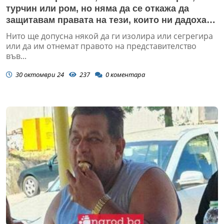
турчин или ром, но няма да се откажа да
защитавам правата на тези, които ни дадоха
своето доверие
Нито ще допусна някой да ги изолира или сегрегира
или да им отнемат правото на представителство
във...
30 октомври 24
237
0
коментара