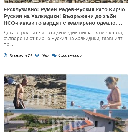
Ексклузивно! Румен Радев-Руския като Кирчо
Руския на Халкидики! Въоръжени до зъби
НСО-гавази го вардят с кевларено одеало.
Край резиденцията му пиле не може да
Докато родните и гръцки медии пишат за мелетата,
прехвръкне (СНИМКИ)
сътворени от Кирчо Руския на Халкидики, главният
пр...
19 август 24
1087
0
коментара