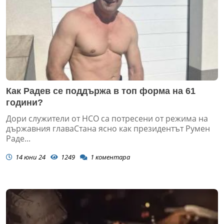
Как Радев се поддържа в топ форма на 61
години?
Дори служители от НСО са потресени от режима на
държавния главаСтана ясно как президентът Румен
Раде...
14 юни 24
1249
1
коментара