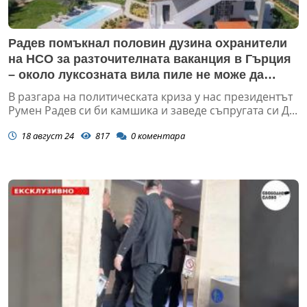
Радев помъкнал половин дузина охранители
на НСО за разточителната ваканция в Гърция
– около луксозната вила пиле не може да
прехвръкне (СНИМКИ)
В разгара на политическата криза у нас президентът
Румен Радев си би камшика и заведе съпругата си Д...
18 август 24
817
0
коментара