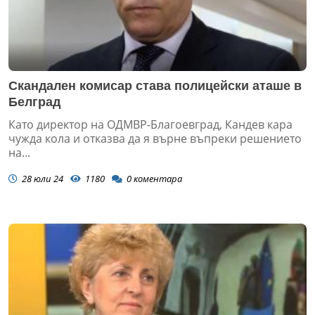
Скандален комисар става полицейски аташе в
Белград
Като директор на ОДМВР-Благоевград, Кандев кара
чужда кола и отказва да я върне въпреки решението
на...
28 юли 24
1180
0
коментара