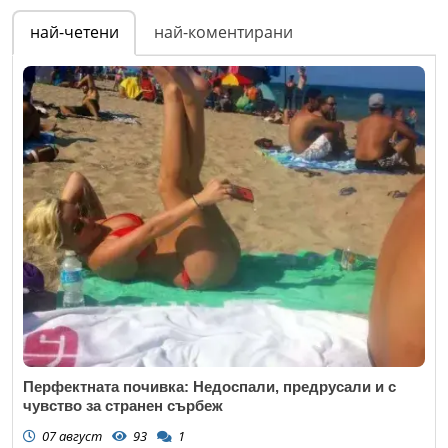
най-четени
най-коментирани
Перфектната почивка: Недоспали, предрусали и с
чувство за странен сърбеж
07 август
93
1