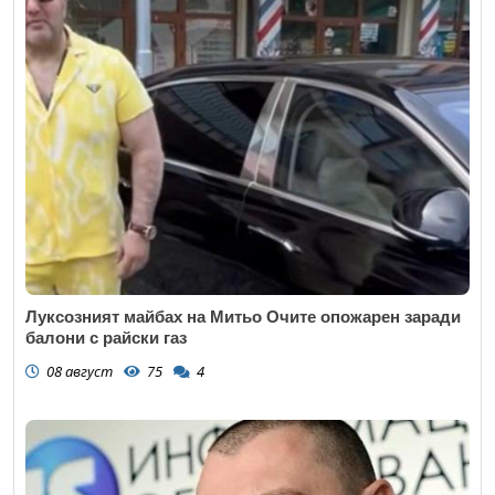
Луксозният майбах на Митьо Очите опожарен заради
балони с райски газ
08 август
75
4