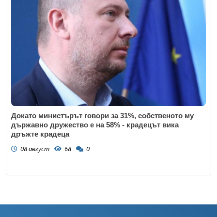
Докато министърът говори за 31%, собственото му
държавно дружество е на 58% - крадецът вика
дръжте крадеца
08 август
68
0