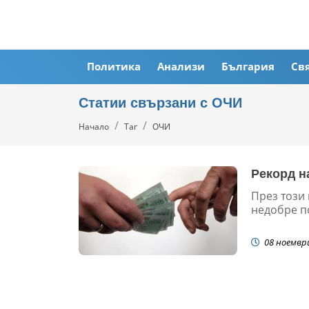
Политика
Анализи
България
Св
Статии свързани с ОЧИ
Начало
Таг
ОЧИ
Рекорд на
През този 
недобре п
08 ноемвр