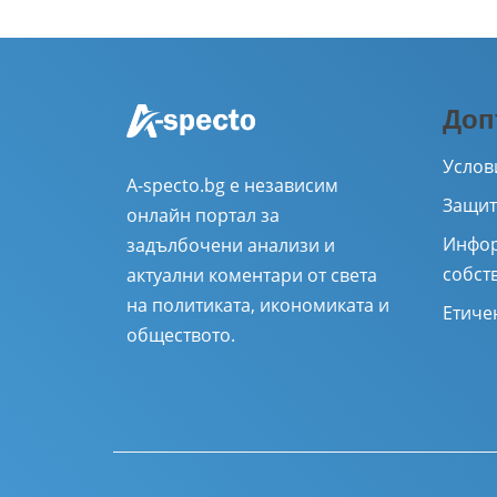
Доп
Услов
A-specto.bg е независим
Защит
онлайн портал за
Инфор
задълбочени анализи и
собст
актуални коментари от света
на политиката, икономиката и
Етиче
обществото.