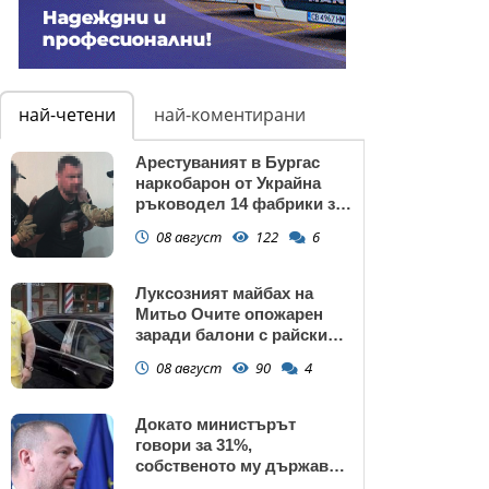
най-четени
най-коментирани
Арестуваният в Бургас
наркобарон от Украйна
ръководел 14 фабрики за
дрога в Европейския съюз
08 август
122
6
Луксозният майбах на
Митьо Очите опожарен
заради балони с райски
газ
08 август
90
4
Докато министърът
говори за 31%,
собственото му държавно
дружество е на 58% -