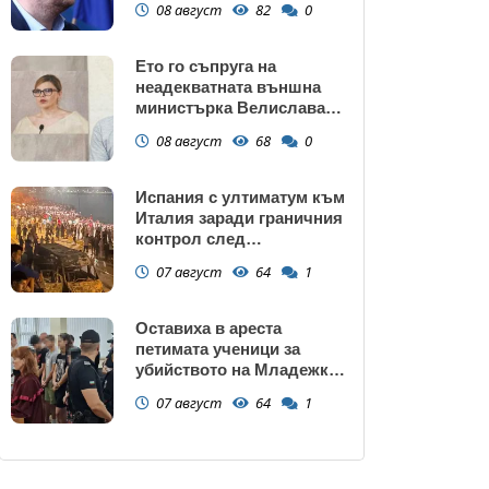
08 август
82
0
крадецът вика дръжте
крадеца
Ето го съпруга на
неадекватната външна
министърка Велислава
Петрова
08 август
68
0
Испания с ултиматум към
Италия заради граничния
контрол след
нашествието в Сеута
07 август
64
1
Оставиха в ареста
петимата ученици за
убийството на Младежкия
хълм: Измъчвали Георги
07 август
64
1
час, гаврили се с него и го
обрали