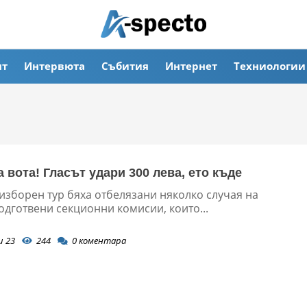
ят
Интервюта
Събития
Интернет
Техниологии
 вота! Гласът удари 300 лева, ето къде
изборен тур бяха отбелязани няколко случая на
одготвени секционни комисии, които...
и 23
244
0
коментара