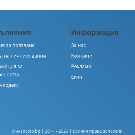
ълнения
Информация
ия за ползване
За нас
а на личните данни
Контакти
мация за
Реклама
веността
Екип
н кодекс
© A-specto.bg | 2014 - 2026 | Всички права запазени.