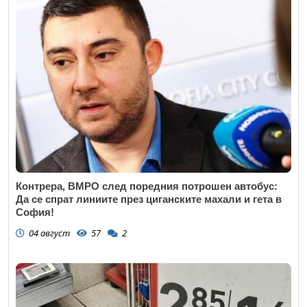
Контрера, ВМРО след поредния потрошен автобус:
Да се спрат линиите през циганските махали и гета в
София!
04 август
57
2