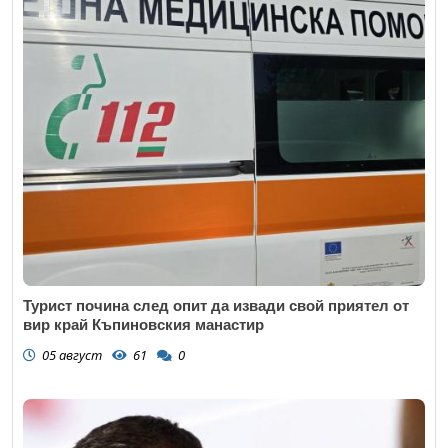
Турист почина след опит да извади свой приятел от
вир край Къпиновския манастир
05 август
61
0