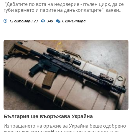
"Дебатите по вота на недоверие - пълен цирк, да се
губи времето и парите на данъкоплатците", заяви...
12 октомври 23
349
0
коментара
България ще въоръжава Украйна
Изпращането на оръжие за Украйна беше одобрено
днес от две комисииНа съвместно заседание днес