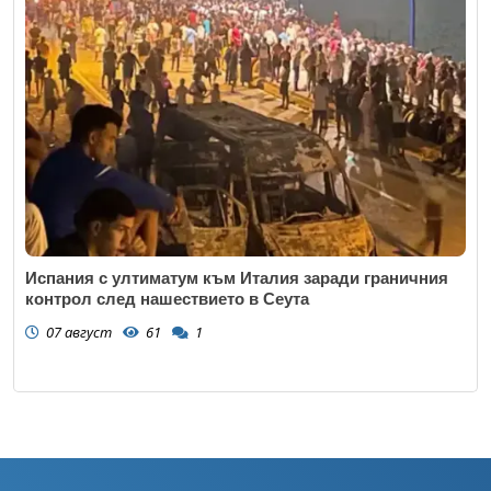
Испания с ултиматум към Италия заради граничния
контрол след нашествието в Сеута
07 август
61
1