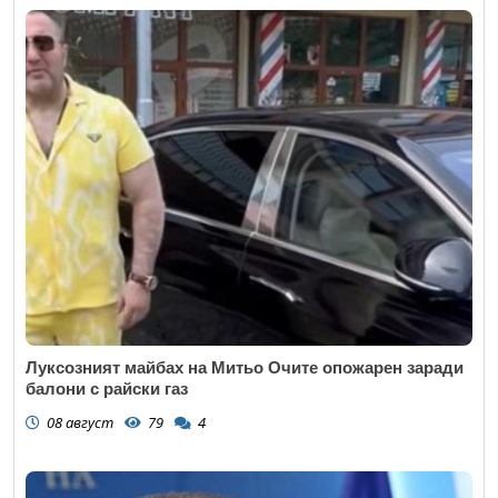
Луксозният майбах на Митьо Очите опожарен заради
балони с райски газ
08 август
79
4