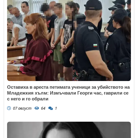
Оставиха в ареста петимата ученици за убийството на
Младежкия хълм: Измъчвали Георги час, гаврили се
с него и го обрали
07 август
64
1