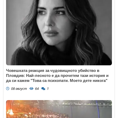
Човешката реакция за чудовищното убийство в
Пловдив: Най-лесното е да прочетем тази история и
да си кажем "Това са психопати. Моето дете никога"
08 август
64
1