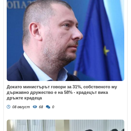
Докато министърът говори за 31%, собственото му
държавно дружество е на 58% - крадецът вика
дръжте крадеца
08 август
68
0