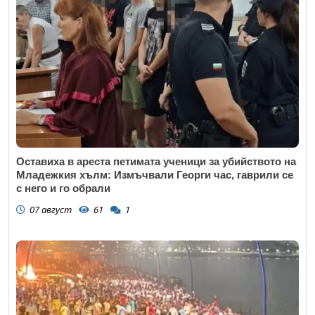
Оставиха в ареста петимата ученици за убийството на
Младежкия хълм: Измъчвали Георги час, гаврили се
с него и го обрали
07 август
61
1