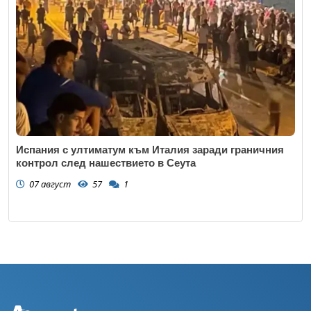
Испания с ултиматум към Италия заради граничния
контрол след нашествието в Сеута
07 август
57
1