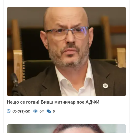
Нещо се готви! Бивш митничар пое АДФИ
06 август
64
0