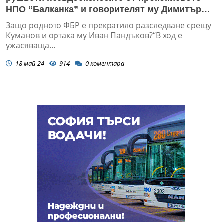
НПО “Балканка” и говорителят му Димитър
Куманов, за да саботират енергийната
Защо родното ФБР е прекратило разследване срещу
сигурност на България?
Куманов и ортака му Иван Пандъков?“В ход е
ужасяваща...
18 май 24
914
0
коментара