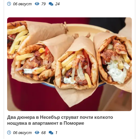
06 август
79
24
Два дюнера в Несебър струват почти колкото
нощувка в апартамент в Поморие
06 август
68
1