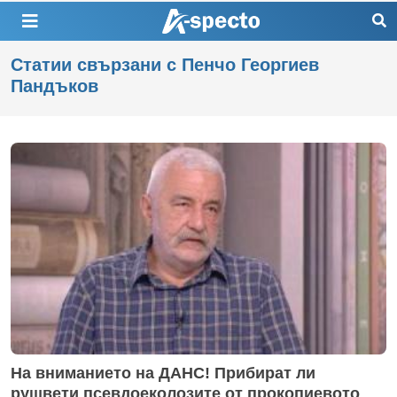
Статии свързани с Пенчо Георгиев
Пандъков
На вниманието на ДАНС! Прибират ли
рушвети псевдоеколозите от прокопиевото