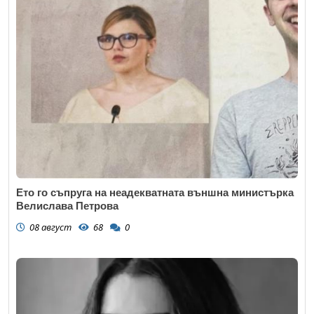
Ето го съпруга на неадекватната външна министърка
Велислава Петрова
08 август
68
0