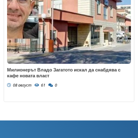
Милионерът Владо Загатото искал да снабдява с
кафе новата власт
08 август
61
0