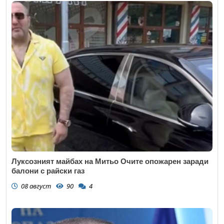
Луксозният майбах на Митьо Очите опожарен заради
балони с райски газ
08 август
90
4