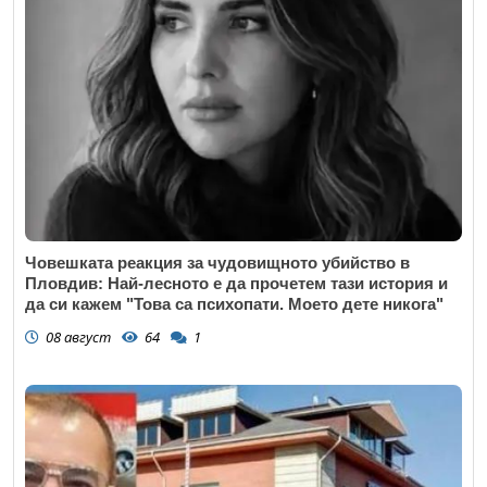
Човешката реакция за чудовищното убийство в
Пловдив: Най-лесното е да прочетем тази история и
да си кажем "Това са психопати. Моето дете никога"
08 август
64
1