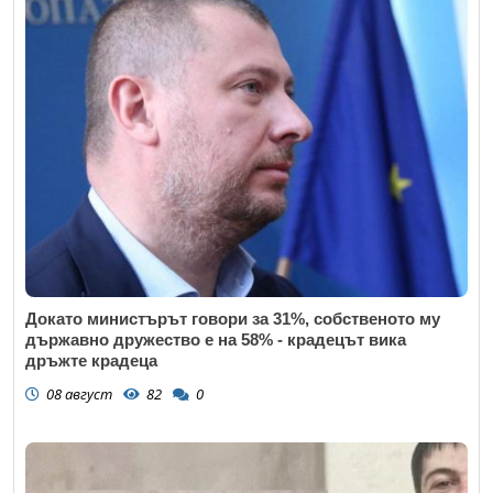
Докато министърът говори за 31%, собственото му
държавно дружество е на 58% - крадецът вика
дръжте крадеца
08 август
82
0