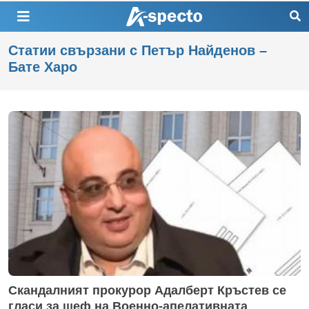
Статии свързани с Петър Найденов –
Бате Харо
Скандалният прокурор Адалберт Кръстев се
гласи за шеф на Военно-апелативната