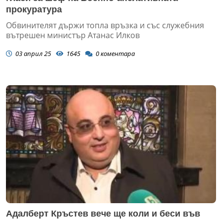
прокуратура
Обвинителят държи топла връзка и със служебния
вътрешен министър Атанас Илков
03 април 25
1645
0
коментара
Адалберт Кръстев вече ще коли и беси във