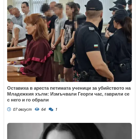
Оставиха в ареста петимата ученици за убийството на
Младежкия хълм: Измъчвали Георги час, гаврили се
с него и го обрали
07 август
64
1