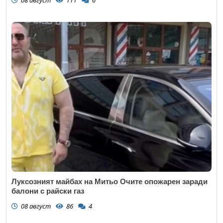
Луксозният майбах на Митьо Очите опожарен заради
балони с райски газ
08 август
86
4