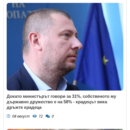
Докато министърът говори за 31%, собственото му
държавно дружество е на 58% - крадецът вика
дръжте крадеца
08 август
72
0