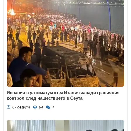
Испания с ултиматум към Италия заради граничния
контрол след нашествието в Сеута
07 август
64
1