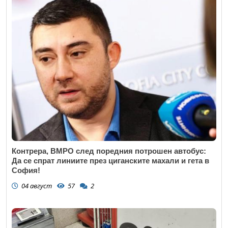
Контрера, ВМРО след поредния потрошен автобус:
Да се спрат линиите през циганските махали и гета в
София!
04 август
57
2