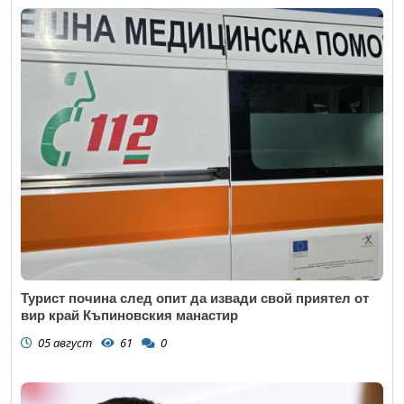
Турист почина след опит да извади свой приятел от
вир край Къпиновския манастир
05 август
61
0