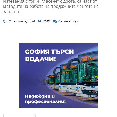
Изтезания с ток и „гласене“ с дрога, са част от
методите на работа на продажните ченгета на
заплата...
21 септември 24
2588
0
коментара