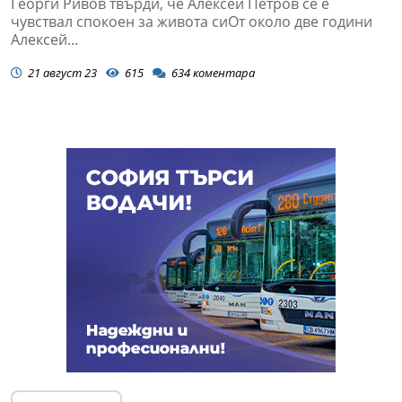
Георги Ривов твърди, че Алексей Петров се е
чувствал спокоен за живота сиОт около две години
Алексей...
21 август 23
615
634
коментара