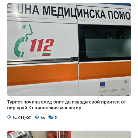
Турист почина след опит да извади свой приятел от
вир край Къпиновския манастир
05 август
68
0