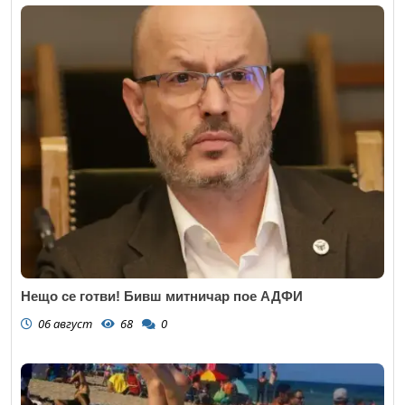
Нещо се готви! Бивш митничар пое АДФИ
06 август
68
0