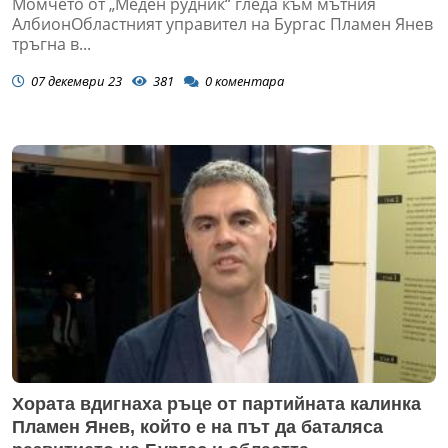
Момчето от „Меден рудник“ гледа към мътния
АлбионОбластният управител на Бургас Пламен Янев
тръгна в...
07 декември 23
381
0
коментара
Хората вдигнаха ръце от партийната калинка
Пламен Янев, който е на път да баталяса