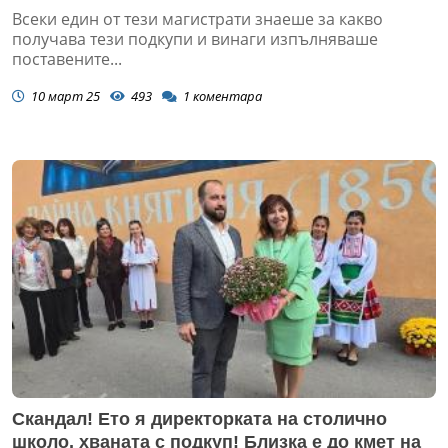
Всеки един от тези магистрати знаеше за какво
получава тези подкупи и винаги изпълняваше
поставените...
10 март 25
493
1
коментара
Скандал! Ето я директорката на столично
школо, хваната с подкуп! Близка е до кмет на