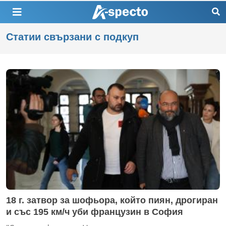
Статии свързани с подкуп
18 г. затвор за шофьора, който пиян, дрогиран
и със 195 км/ч уби французин в София