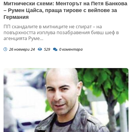
Митнически схеми: Менторът на Петя Банкова
– Румен Цайса, праща тирове с вейпове за
Германия
ПП скандалите в митниците не спират – на
повърхността изплува позабравения бивш шеф в
агенцията Руме...
26 ноември 24
529
0
коментара