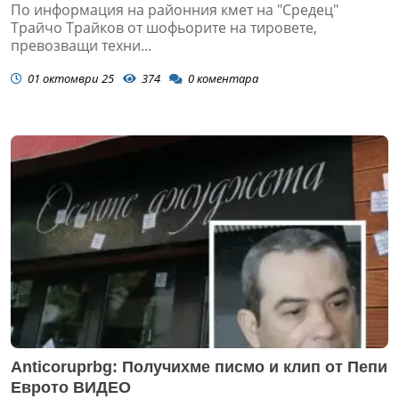
По информация на районния кмет на "Средец"
Трайчо Трайков от шофьорите на тировете,
превозващи техни...
01 октомври 25
374
0
коментара
Аnticoruprbg: Получихме писмо и клип от Пепи
Еврото ВИДЕО