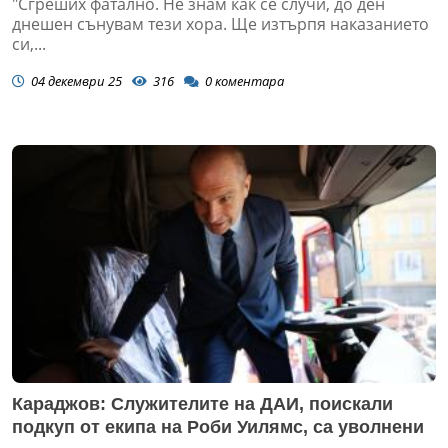
"Сгреших фатално. Не знам как се случи, до ден
днешен сънувам тези хора. Ще изтърпя наказанието
си,...
04 декември 25
316
0
коментара
Караджов: Служителите на ДАИ, поискали
подкуп от екипа на Роби Уилямс, са уволнени