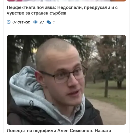
Перфектната почивка: Недоспали, предрусали и с
чувство за странен сърбеж
07 август
93
1
Ловецът на педофили Ален Симеонов: Нашата