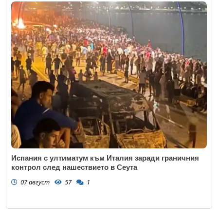
Испания с ултиматум към Италия заради граничния
контрол след нашествието в Сеута
07 август
57
1