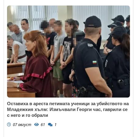
Оставиха в ареста петимата ученици за убийството на
Младежкия хълм: Измъчвали Георги час, гаврили се
с него и го обрали
07 август
61
1