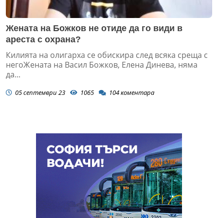
Жената на Божков не отиде да го види в
ареста с охрана?
Килията на олигарха се обискира след всяка среща с
негоЖената на Васил Божков, Елена Динева, няма
да...
05 септември 23
1065
104
коментара