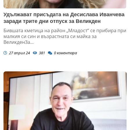
Удължават присъдата на Десислава Иванчева
заради трите дни отпуск за Великден
Бившата кметица на район „Младост“ се прибира при
малкия си син и възрастната си майка за
ВеликденЗа...
27 април 24
381
0
коментара