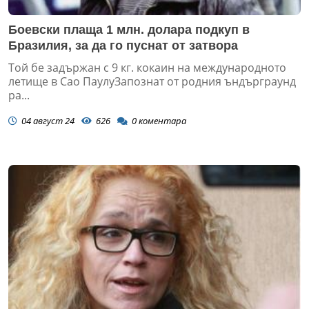
Боевски плаща 1 млн. долара подкуп в
Бразилия, за да го пуснат от затвора
Той бе задържан с 9 кг. кокаин на международното
летище в Сао ПаулуЗапознат от родния ъндърграунд
ра...
04 август 24
626
0
коментара