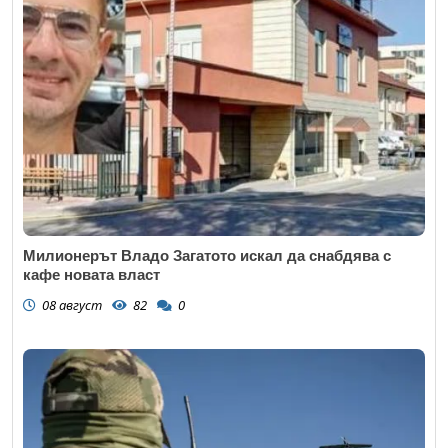
Милионерът Владо Загатото искал да снабдява с
кафе новата власт
08 август
82
0