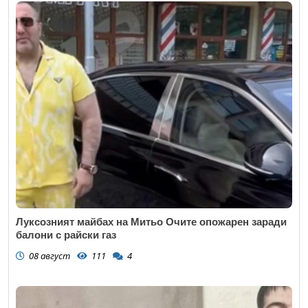
Луксозният майбах на Митьо Очите опожарен заради
балони с райски газ
08 август
111
4