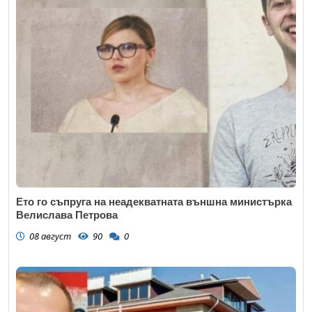
Ето го съпруга на неадекватната външна министърка
Велислава Петрова
08 август
90
0