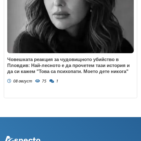
Човешката реакция за чудовищното убийство в
Пловдив: Най-лесното е да прочетем тази история и
да си кажем "Това са психопати. Моето дете никога"
08 август
75
1