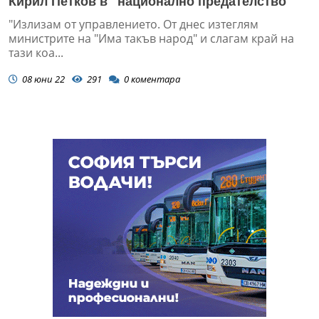
Кирил Петков в "национално предателство"
"Излизам от управлението. От днес изтеглям
министрите на "Има такъв народ" и слагам край на
тази коа...
08 юни 22
291
0
коментара