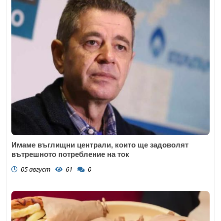
Имаме въглищни централи, които ще задоволят
вътрешното потребление на ток
05 август
61
0