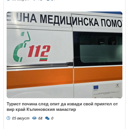
Турист почина след опит да извади свой приятел от
вир край Къпиновския манастир
05 август
68
0