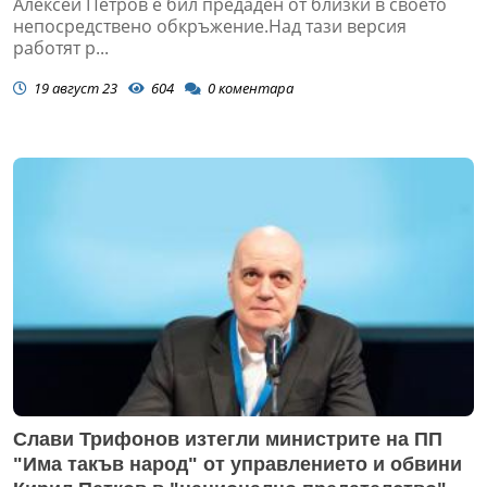
Алексей Петров е бил предаден от близки в своето
непосредствено обкръжение.Над тази версия
работят р...
19 август 23
604
0
коментара
Слави Трифонов изтегли министрите на ПП
"Има такъв народ" от управлението и обвини