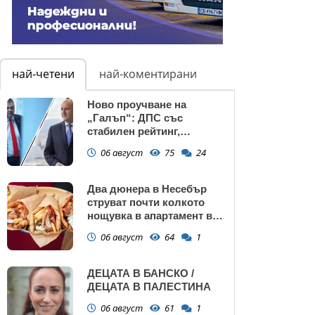
най-четени
най-коментирани
Ново проучване на
„Галъп“: ДПС със
стабилен рейтинг,
подкрепата към Радев се
06 август
75
24
запазва
Два дюнера в Несебър
струват почти колкото
нощувка в апартамент в
Поморие
06 август
64
1
ДЕЦАТА В БАНСКО /
ДЕЦАТА В ПАЛЕСТИНА
06 август
61
1