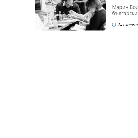
Марин Бод
българския
24 октомв