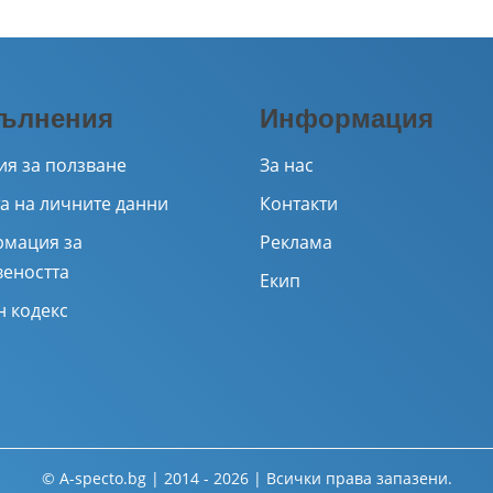
ълнения
Информация
ия за ползване
За нас
а на личните данни
Контакти
мация за
Реклама
веността
Екип
н кодекс
© A-specto.bg | 2014 - 2026 | Всички права запазени.