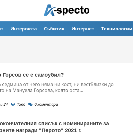
ят
Интервюта
Събития
Интернет
Техниологии
 Горсов се е самоубил?
 седмица от него няма ни кост, ни вестБлизки до
о на Мануела Горсова, която оста...
и 24
1566
0
коментара
окончателния списък с номинираните за
рните награди "Перото" 2021 г.