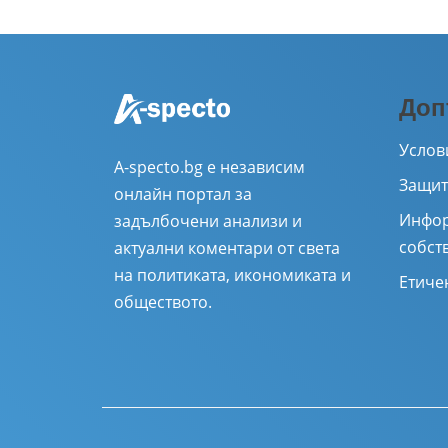
Доп
Услов
A-specto.bg е независим
Защит
онлайн портал за
Инфор
задълбочени анализи и
собст
актуални коментари от света
на политиката, икономиката и
Етиче
обществото.