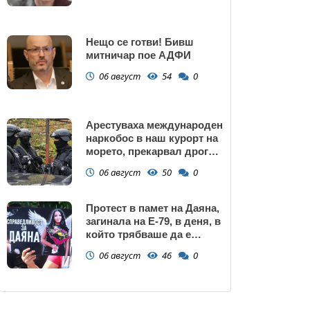
Нещо се готви! Бивш
митничар пое АДФИ
06 август
54
0
Арестуваха международен
наркобос в наш курорт на
морето, прекарвал дрога
от Украйна към ЕС
06 август
50
0
Протест в памет на Даяна,
загинала на Е-79, в деня, в
който трябваше да е
сватбата ѝ (снимки)
06 август
46
0