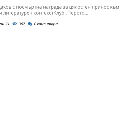
аков с посмъртна награда за цялостен принос към
 литературен контекстКлуб „Перото...
ри 21
367
0
коментара