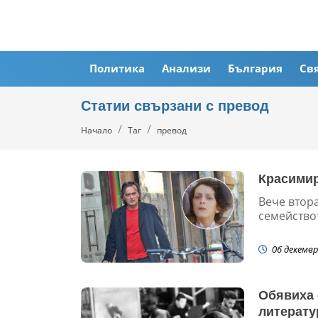
Политика
Анализи
България
Св
Статии свързани с превод
Начало
Таг
превод
Красимир
Вече втора
семействот
06 декемвр
Обявиха 
литерату