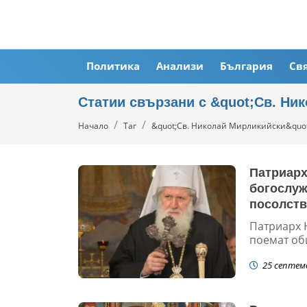
Политика
Анализи
България
Св
Статии свързани с &quot;Св. Ни
Начало
Таг
&quot;Св. Николай Мирликийски&quot
Патриарх
богослуж
посолств
Патриарх 
поемат оби
25 септем