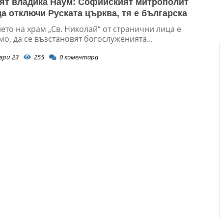
ят владика Наум: Софийският митрополит
да отключи Руската църква, тя е българска
то на храм „Св. Николай“ от странични лица е
о, да се възстановят богослуженията...
ври 23
255
0
коментара