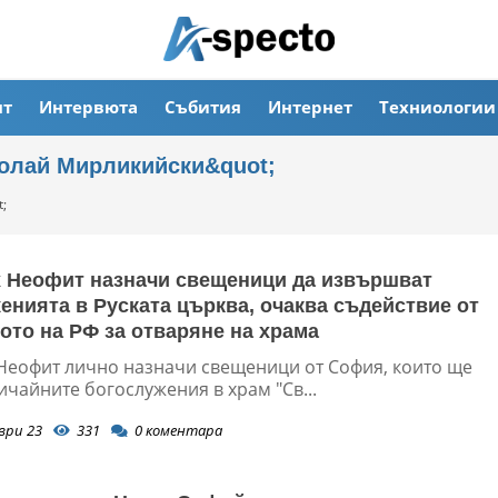
ят
Интервюта
Събития
Интернет
Техниологии
колай Мирликийски&quot;
;
 Неофит назначи свещеници да извършват
енията в Руската църква, очаква съдействие от
ото на РФ за отваряне на храма
Неофит лично назначи свещеници от София, които ще
чайните богослужения в храм "Св...
ври 23
331
0
коментара