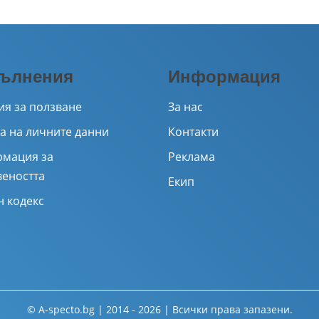
ълнения
Информация
ия за ползване
За нас
а на личните данни
Контакти
мация за
Реклама
веността
Екип
н кодекс
© A-specto.bg | 2014 - 2026 | Всички права запазени.