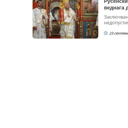
Русенски
веднага 
Заключване
недопустим
23 септем