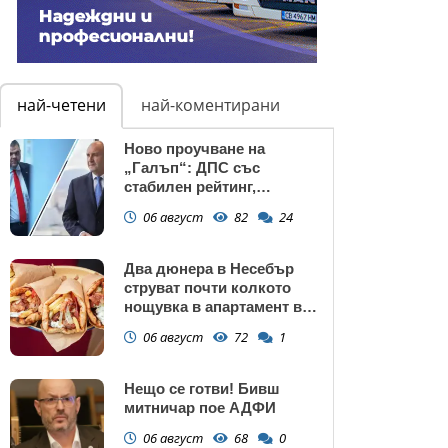
най-четени
най-коментирани
Ново проучване на
„Галъп“: ДПС със
стабилен рейтинг,
подкрепата към Радев се
06 август
82
24
запазва
Два дюнера в Несебър
струват почти колкото
нощувка в апартамент в
Поморие
06 август
72
1
Нещо се готви! Бивш
митничар пое АДФИ
06 август
68
0