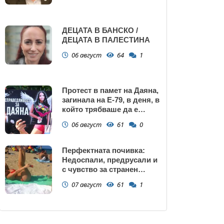
ДЕЦАТА В БАНСКО /
ДЕЦАТА В ПАЛЕСТИНА
06 август
64
1
Протест в памет на Даяна,
загинала на Е-79, в деня, в
който трябваше да е
сватбата ѝ (снимки)
06 август
61
0
Перфектната почивка:
Недоспали, предрусали и
с чувство за странен
сърбеж
07 август
61
1