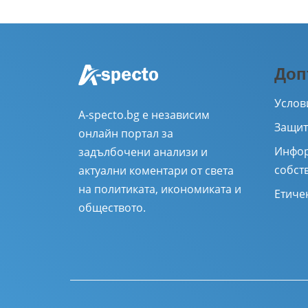
Доп
Услов
A-specto.bg е независим
Защит
онлайн портал за
Инфор
задълбочени анализи и
собст
актуални коментари от света
на политиката, икономиката и
Етиче
обществото.