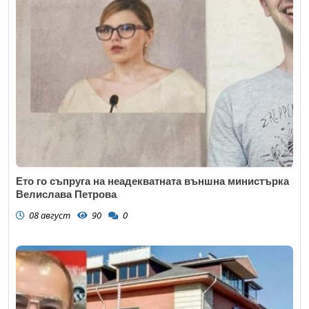
Ето го съпруга на неадекватната външна министърка
Велислава Петрова
08 август
90
0