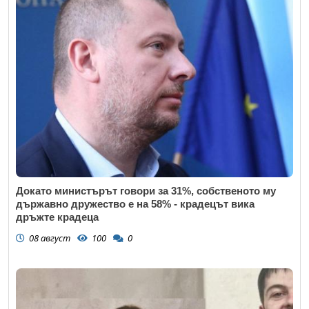
Докато министърът говори за 31%, собственото му
държавно дружество е на 58% - крадецът вика
дръжте крадеца
08 август
100
0