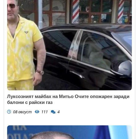
Луксозният майбах на Митьо Очите опожарен заради
балони с райски газ
08 август
111
4