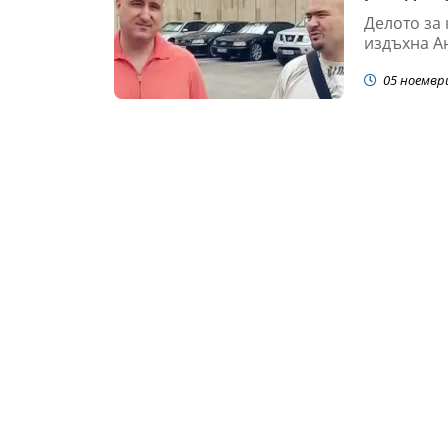
Делото за
издъхна Ан
05 ноемвр