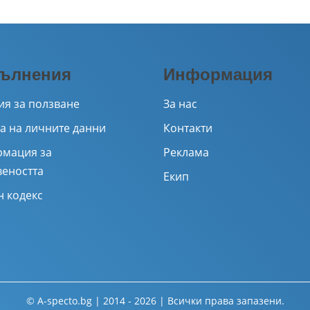
ълнения
Информация
ия за ползване
За нас
а на личните данни
Контакти
мация за
Реклама
веността
Екип
н кодекс
© A-specto.bg | 2014 - 2026 | Всички права запазени.