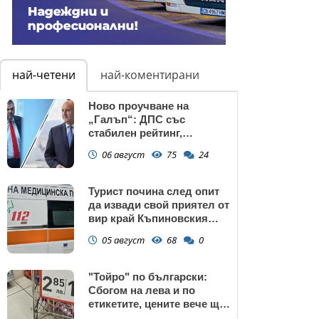
най-четени
най-коментирани
Ново проучване на
„Галъп“: ДПС със
стабилен рейтинг,
подкрепата към Радев се
06 август
75
24
запазва
Турист почина след опит
да извади свой приятел от
вир край Къпиновския
манастир
05 август
68
0
"Тойро" по български:
Сбогом на лева и по
етикетите, цените вече ще
са само в евро