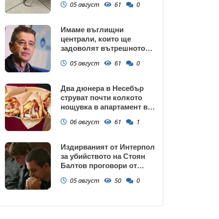
05 август
61
0
Имаме въглищни
централи, които ще
задоволят вътрешното
потребление на ток
05 август
61
0
Два дюнера в Несебър
струват почти колкото
нощувка в апартамент в
Поморие
06 август
61
1
Издирваният от Интерпол
за убийството на Стоян
Балтов проговори от
Южна Африка
05 август
50
0