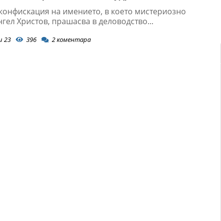
 конфискация на имението, в което мистериозно
гел Христов, прашасва в деловодство...
и 23
396
2
коментара