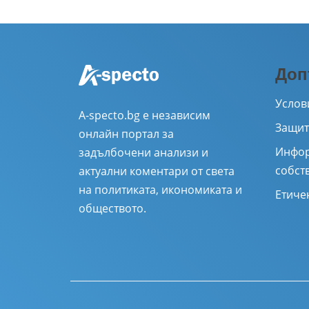
Доп
Услов
A-specto.bg е независим
Защит
онлайн портал за
Инфор
задълбочени анализи и
собст
актуални коментари от света
на политиката, икономиката и
Етиче
обществото.