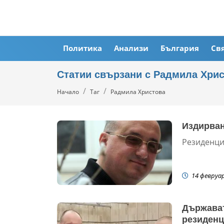
Политика
Анализи
България
Св
Статии свързани с Радмила Хри
Начало
Таг
Радмила Христова
Издирван
Резиденци
14 февруа
Държават
резиденц