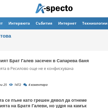
ят
Интервюта
Събития
Интернет
Техниологии
стова
ият Брат Галев засечен в Сапарева баня
ята в Ресилово още не е конфискувана
ри 25
1472
4
коментара
а се пъне като грешен дявол да отнеме
ията на Братя Галеви, но удря на камък