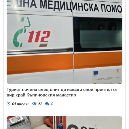
Турист почина след опит да извади свой приятел от
вир край Къпиновския манастир
05 август
68
0