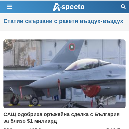
Статии свързани с ракети въздух-въздух
САЩ одобриха оръжейна сделка с България
за близо $1 милиард