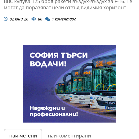
ВВС купува 125 броя ракети въздух-въздух за F-16. Те
могат да поразяват цели отвъд видимия хоризонт....
02 юни 26
86
1
коментара
най-четени
най-коментирани