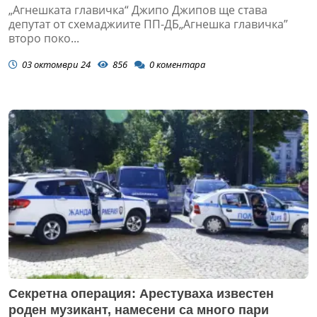
„Агнешката главичка“ Джипо Джипов ще става
депутат от схемаджиите ПП-ДБ„Агнешка главичка”
второ поко...
03 октомври 24
856
0
коментара
Секретна операция: Арестуваха известен
роден музикант, намесени са много пари