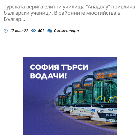
Турската верига елитни училища "Анадолу" привлича
български ученици. В районните мюфтийства в
Българ...
17 юли 22
403
0
коментара