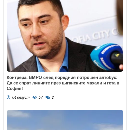
Контрера, ВМРО след поредния потрошен автобус:
Да се спрат линиите през циганските махали и гета в
София!
04 август
57
2