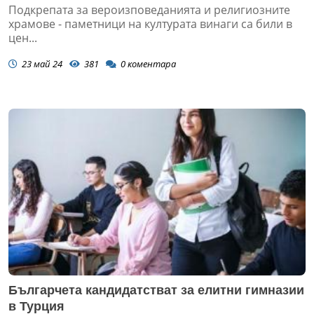
Подкрепата за вероизповеданията и религиозните
храмове - паметници на културата винаги са били в
цен...
23 май 24
381
0
коментара
Българчета кандидатстват за елитни гимназии
в Турция