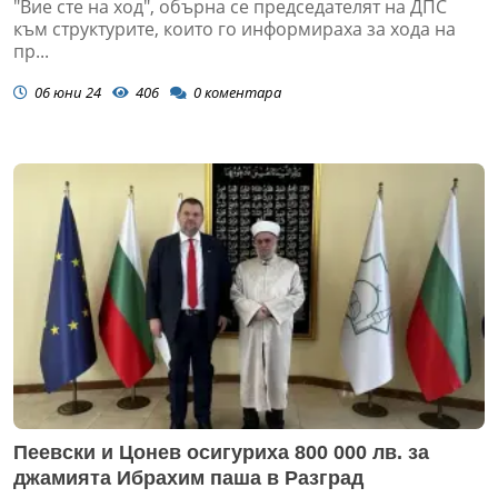
"Вие сте на ход", обърна се председателят на ДПС
към структурите, които го информираха за хода на
пр...
06 юни 24
406
0
коментара
Пеевски и Цонев осигуриха 800 000 лв. за
джамията Ибрахим паша в Разград