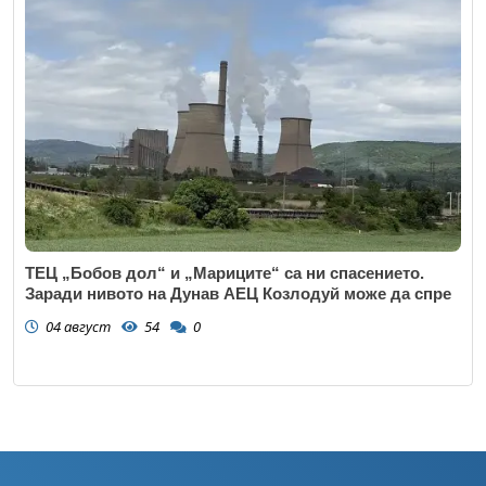
ТЕЦ „Бобов дол“ и „Мариците“ са ни спасението.
Заради нивото на Дунав АЕЦ Козлодуй може да спре
04 август
54
0