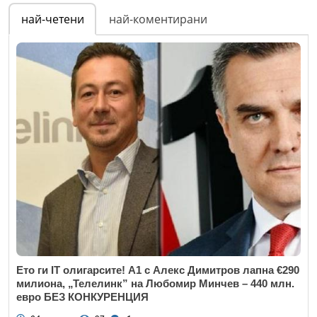
най-четени
най-коментирани
Ето ги IT олигарсите! А1 с Алекс Димитров лапна €290
милиона, „Телелинк” на Любомир Минчев – 440 млн.
евро БЕЗ КОНКУРЕНЦИЯ