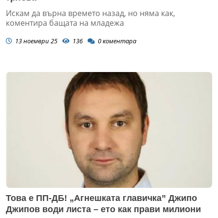
Искам да върна времето назад, но няма как,
коментира бащата на младежа
13 ноември 25
136
0
коментара
Това е ПП-ДБ! „Агнешката главичка” Джипо
Джипов води листа – ето как прави милиони