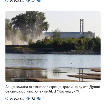
04 август
97
1
Защо всички атомни електроцентрали на сухия Дунав
се спират, с изключение АЕЦ "Козлодуй"?
04 август
72
1