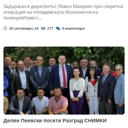
Задържан е диригентът Левон Манукян при секретна
операция на пловдивската Икономическа
полицияИзвест...
30 септември 24
277
0
коментара
Делян Пеевски посети Разград СНИМКИ