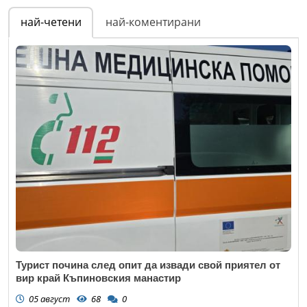
най-четени
най-коментирани
Турист почина след опит да извади свой приятел от
вир край Къпиновския манастир
05 август
68
0