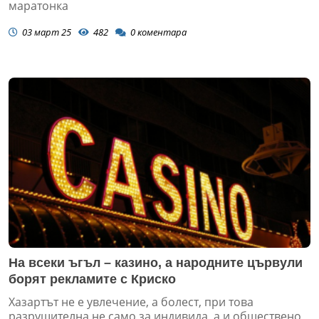
маратонка
03 март 25
482
0
коментара
На всеки ъгъл – казино, а народните цървули
борят рекламите с Криско
Хазартът не е увлечение, а болест, при това
разрушителна не само за индивида, а и обществено