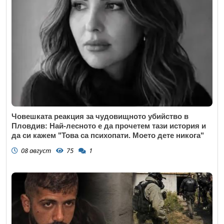
Човешката реакция за чудовищното убийство в
Пловдив: Най-лесното е да прочетем тази история и
да си кажем "Това са психопати. Моето дете никога"
08 август
75
1