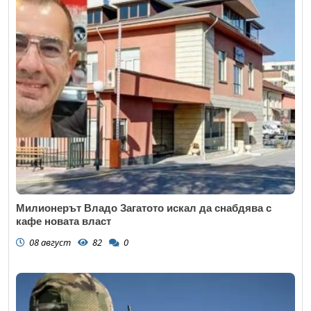
Милионерът Владо Загатото искал да снабдява с
кафе новата власт
08 август
82
0