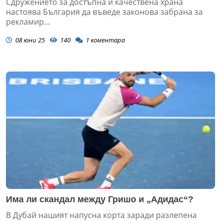
Сдружението за достъпна и качествена храна
настоява България да въведе законова забрана за
рекламир...
08 юни 25
140
1
коментара
Има ли скандал между Гришо и „Адидас“?
В Дубай нашият напусна корта заради разлепена