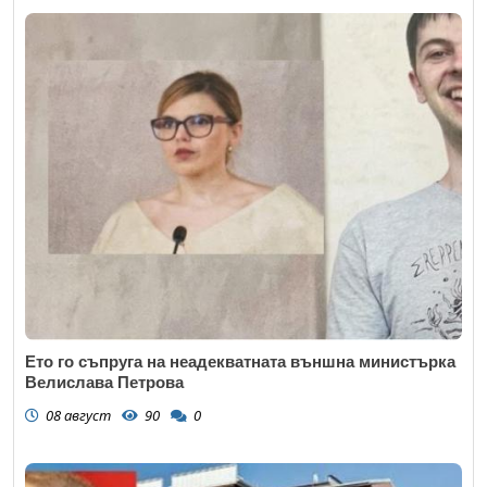
Ето го съпруга на неадекватната външна министърка
Велислава Петрова
08 август
90
0