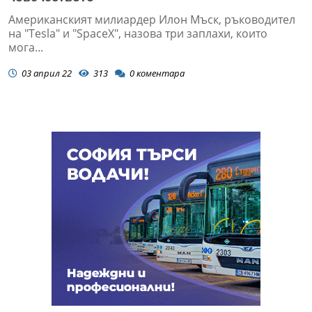
Американският милиардер Илон Мъск, ръководител
на "Tesla" и "SpaceX", назова три заплахи, които
мога...
03 април 22
313
0
коментара