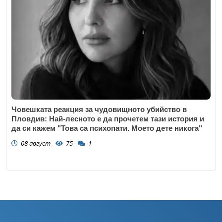
Човешката реакция за чудовищното убийство в
Пловдив: Най-лесното е да прочетем тази история и
да си кажем "Това са психопати. Моето дете никога"
08 август
75
1