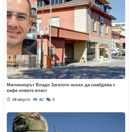
Милионерът Владо Загатото искал да снабдява с
кафе новата власт
08 август
82
0