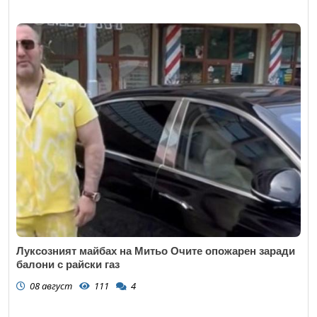
Луксозният майбах на Митьо Очите опожарен заради
балони с райски газ
08 август
111
4