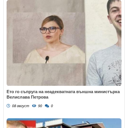
Ето го съпруга на неадекватната външна министърка
Велислава Петрова
08 август
90
0