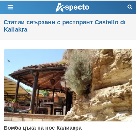
Статии свързани с ресторант Castello di
Kaliakra
Бомба цъка на нос Калиакра