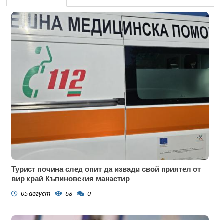
Турист почина след опит да извади свой приятел от
вир край Къпиновския манастир
05 август
68
0