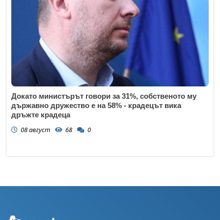
Докато министърът говори за 31%, собственото му
държавно дружество е на 58% - крадецът вика
дръжте крадеца
08 август
68
0