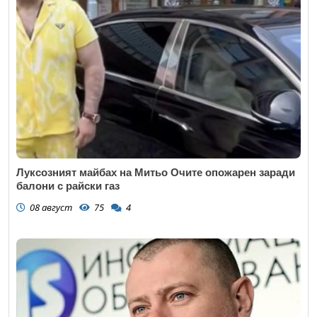
Луксозният майбах на Митьо Очите опожарен заради
балони с райски газ
08 август
75
4