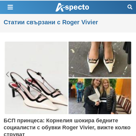
Статии свързани с Roger Vivier
БСП принцеса: Корнелия шокира бедните
социалисти с обувки Roger Vivier, вижте колко
струват