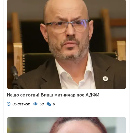
Нещо се готви! Бивш митничар пое АДФИ
06 август
68
0