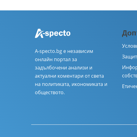
Доп
Услов
A-specto.bg е независим
Защит
онлайн портал за
Инфор
задълбочени анализи и
собст
актуални коментари от света
на политиката, икономиката и
Етиче
обществото.