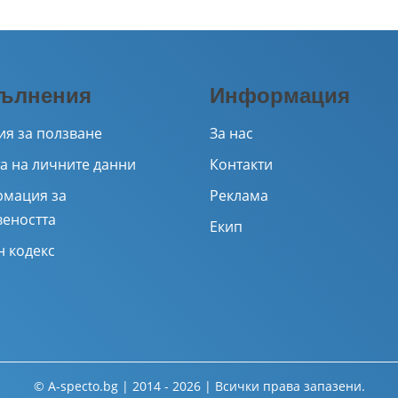
ълнения
Информация
ия за ползване
За нас
а на личните данни
Контакти
мация за
Реклама
веността
Екип
н кодекс
© A-specto.bg | 2014 - 2026 | Всички права запазени.