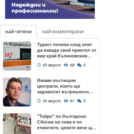
най-четени
най-коментирани
Турист почина след опит
да извади свой приятел от
вир край Къпиновския
манастир
05 август
68
0
Имаме въглищни
централи, които ще
задоволят вътрешното
потребление на ток
05 август
61
0
"Тойро" по български:
Сбогом на лева и по
етикетите, цените вече ще
са само в евро