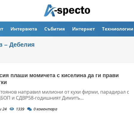
ят
Интервюта
Събития
Интернет
Техниологии
в – Дебелия
сия плаши момичета с киселина да ги прави
тки
тоянов направил милиони от кухи фирми, парадирал с
ГДБОП и СДВР58-годишният Димитъ...
и 24
1339
0
коментара