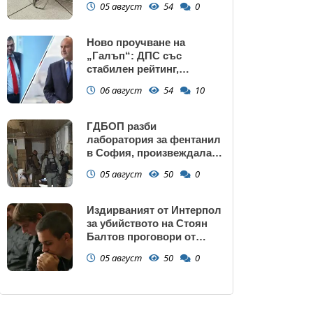
05 август
54
0
Ново проучване на
„Галъп“: ДПС със
стабилен рейтинг,
подкрепата към Радев се
06 август
54
10
запазва
ГДБОП разби
лаборатория за фентанил
в София, произвеждала
до 10 кг на ден за страната
05 август
50
0
(снимки)
Издирваният от Интерпол
за убийството на Стоян
Балтов проговори от
Южна Африка
05 август
50
0