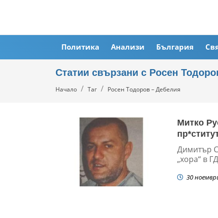
Политика
Анализи
България
Св
Статии свързани с Росен Тодоро
Начало
Таг
Росен Тодоров – Дебелия
Митко Ру
пр*ститу
Димитър С
„хора“ в 
30 ноемвр