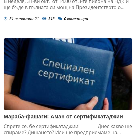
В неделя, 31-ви окт. от 14.00 от 3-те пилона на НДК и
ще бъде в пълната си мощ на Президентството о...
31 октомври 21
313
0
коментара
Мараба-фашаги! Аман от сертификатаджии
Спрете се, бе сертификатаджии! Днес какво ще
спираме? Дишането? Или ще предприемаме ча...