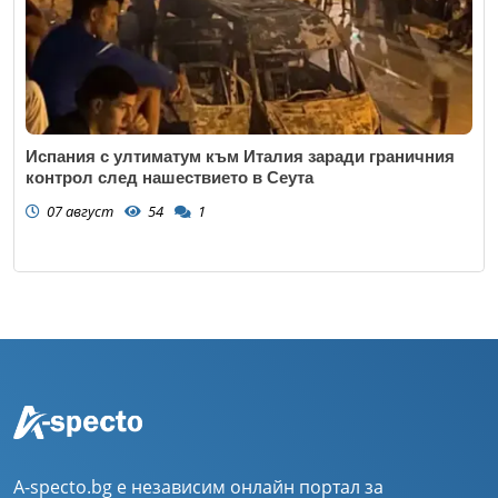
Испания с ултиматум към Италия заради граничния
контрол след нашествието в Сеута
07 август
54
1
A-specto.bg е независим онлайн портал за