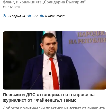
фланг, и коалицията „Солидарна България“,
съставен...
25 април 24
327
0
коментара
Пеевски и ДПС отговориха на въпроси на
журналист от "Файненшъл Таймс"
Добрите политически практики изискват от лидерите