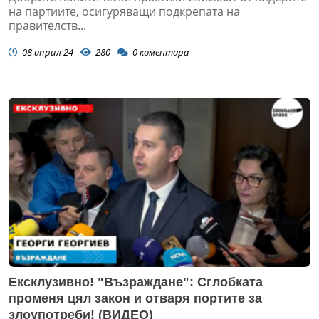
на партиите, осигуряващи подкрепата на
правителств...
08 април 24
280
0
коментара
Ексклузивно! "Възраждане": Сглобката
променя цял закон и отваря портите за
злоупотреби! (ВИДЕО)