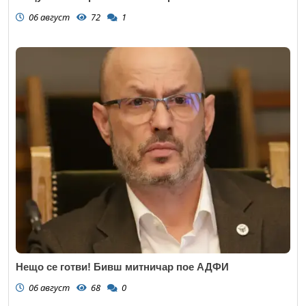
06 август
72
1
Нещо се готви! Бивш митничар пое АДФИ
06 август
68
0