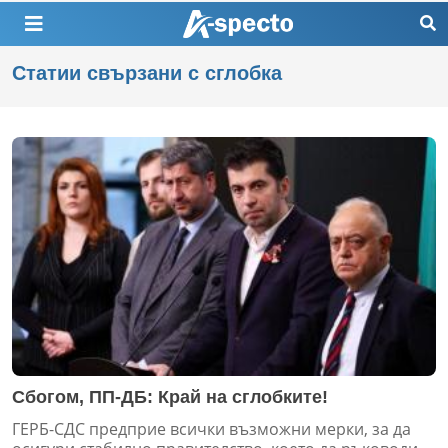
Статии свързани с сглобка
Сбогом, ПП-ДБ: Край на сглобките!
ГЕРБ-СДС предприе всички възможни мерки, за да