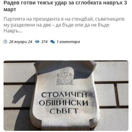
Радев готви тежък удар за сглобката навръх 3
март
Партията на президента е на стендбай, съветниците
му разделени на две – да бъде или да не бъде
Навръ...
26 януари 24
374
1
коментара