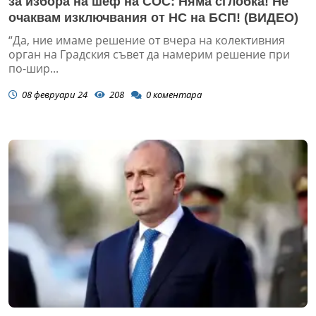
за избора на шеф на СОС: Няма сглобка! Не
очаквам изключвания от НС на БСП! (ВИДЕО)
“Да, ние имаме решение от вчера на колективния
орган на Градския съвет да намерим решение при
по-шир...
08 февруари 24
208
0
коментара