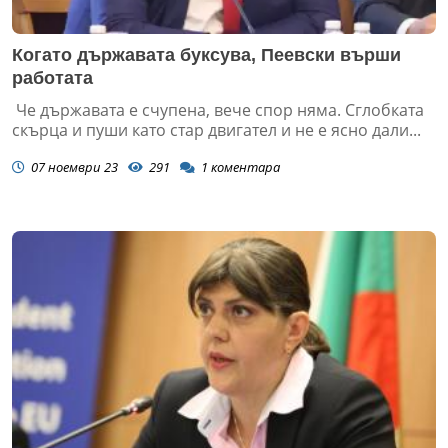
Когато държавата буксува, Пеевски върши
работата
Че държавата е счупена, вече спор няма. Сглобката
скърца и пуши като стар двигател и не е ясно дали...
07 ноември 23
291
1
коментара