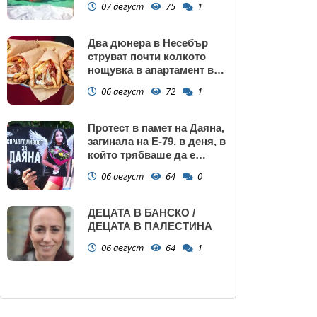
07 август
75
1
Два дюнера в Несебър
струват почти колкото
нощувка в апартамент в
Поморие
06 август
72
1
Протест в памет на Даяна,
загинала на Е-79, в деня, в
който трябваше да е
сватбата ѝ (снимки)
06 август
64
0
ДЕЦАТА В БАНСКО /
ДЕЦАТА В ПАЛЕСТИНА
06 август
64
1