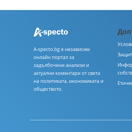
Доп
Услов
A-specto.bg е независим
Защит
онлайн портал за
Инфор
задълбочени анализи и
собст
актуални коментари от света
на политиката, икономиката и
Етиче
обществото.