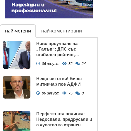
най-четени
най-коментирани
Ново проучване на
„Галъп“: ДПС със
стабилен рейтинг,
подкрепата към Радев се
06 август
82
24
запазва
Нещо се готви! Бивш
митничар пое АДФИ
06 август
75
0
Перфектната почивка:
Недоспали, предрусали и
с чувство за странен
сърбеж