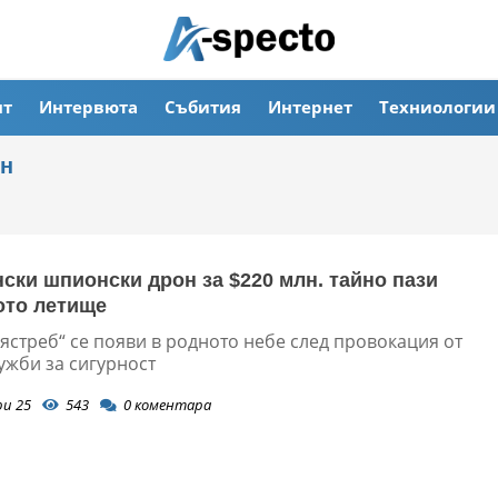
ят
Интервюта
Събития
Интернет
Техниологии
он
ски шпионски дрон за $220 млн. тайно пази
ото летище
ястреб“ се появи в родното небе след провокация от
ужби за сигурност
ри 25
543
0
коментара