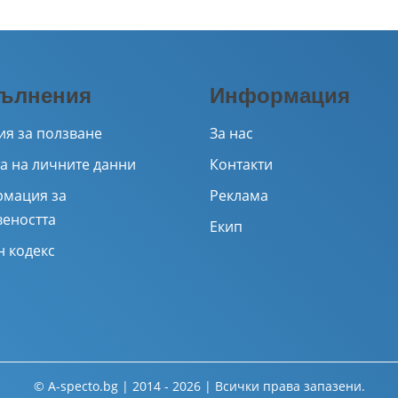
ълнения
Информация
ия за ползване
За нас
а на личните данни
Контакти
мация за
Реклама
веността
Екип
н кодекс
© A-specto.bg | 2014 - 2026 | Всички права запазени.