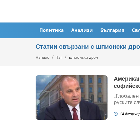
Политика
Анализи
България
Св
Статии свързани с шпионски др
Начало
Таг
шпионски дрон
Американ
софийск
„Глобален 
руските сл
14 февруа