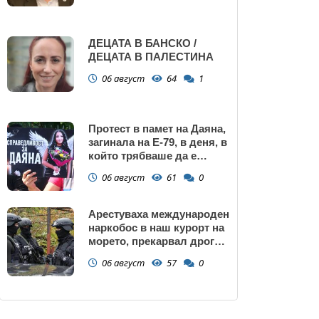
ДЕЦАТА В БАНСКО /
ДЕЦАТА В ПАЛЕСТИНА
06 август
64
1
Протест в памет на Даяна,
загинала на Е-79, в деня, в
който трябваше да е
сватбата ѝ (снимки)
06 август
61
0
Арестуваха международен
наркобос в наш курорт на
морето, прекарвал дрога
от Украйна към ЕС
06 август
57
0