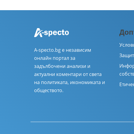
Доп
Услов
A-specto.bg е независим
Защит
онлайн портал за
Инфор
задълбочени анализи и
собст
актуални коментари от света
на политиката, икономиката и
Етиче
обществото.