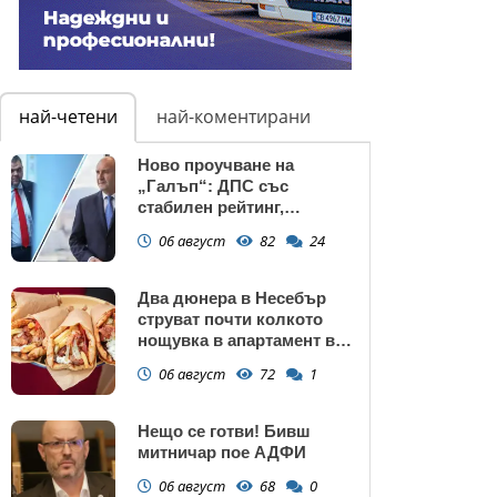
най-четени
най-коментирани
Ново проучване на
„Галъп“: ДПС със
стабилен рейтинг,
подкрепата към Радев се
06 август
82
24
запазва
Два дюнера в Несебър
струват почти колкото
нощувка в апартамент в
Поморие
06 август
72
1
Нещо се готви! Бивш
митничар пое АДФИ
06 август
68
0