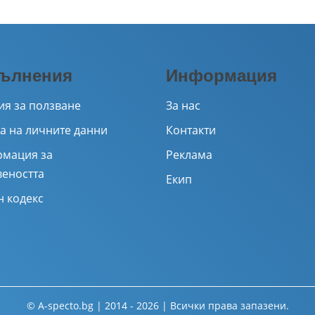
ълнения
Информация
ия за ползване
За нас
а на личните данни
Контакти
мация за
Реклама
веността
Екип
н кодекс
© A-specto.bg | 2014 - 2026 | Всички права запазени.