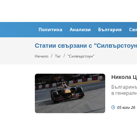
Политика
Анализи
България
Св
Статии свързани с "Силвърстоун
Начало
Таг
"Силвърстоун"
Никола Ц
Българинъ
в генералн
05 юли 26