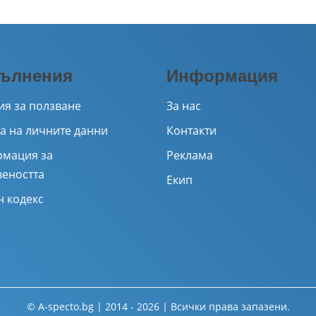
ълнения
Информация
ия за ползване
За нас
а на личните данни
Контакти
мация за
Реклама
веността
Екип
н кодекс
© A-specto.bg | 2014 - 2026 | Всички права запазени.