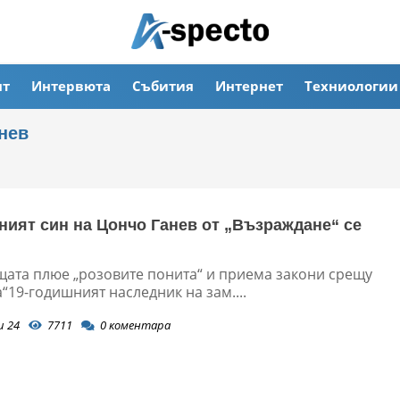
ят
Интервюта
Събития
Интернет
Техниологии
нев
ният син на Цончо Ганев от „Възраждане“ се
й
щата плюе „розовите понита“ и приема закони срещу
“19-годишният наследник на зам....
и 24
7711
0
коментара