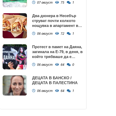
07 август
75
1
Два дюнера в Несебър
струват почти колкото
нощувка в апартамент в
Поморие
06 август
72
1
Протест в памет на Даяна,
загинала на Е-79, в деня, в
който трябваше да е
сватбата ѝ (снимки)
06 август
64
0
ДЕЦАТА В БАНСКО /
ДЕЦАТА В ПАЛЕСТИНА
06 август
64
1