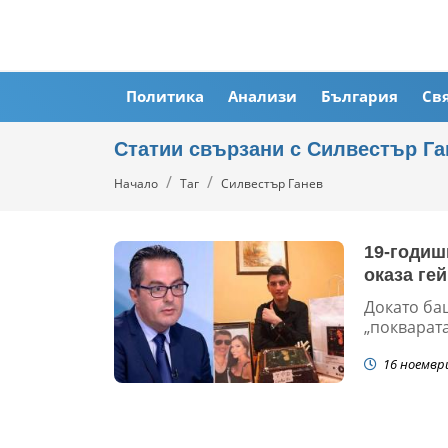
Политика
Анализи
България
Св
Статии свързани с Силвестър Га
Начало
Таг
Силвестър Ганев
19-годиш
оказа ге
Докато ба
„покварата
16 ноемвр