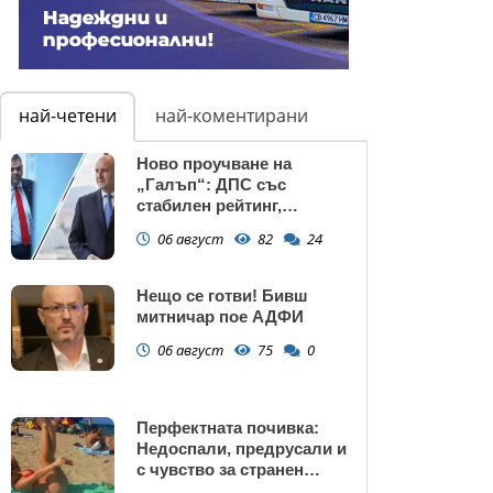
най-четени
най-коментирани
Ново проучване на
„Галъп“: ДПС със
стабилен рейтинг,
подкрепата към Радев се
06 август
82
24
запазва
Нещо се готви! Бивш
митничар пое АДФИ
06 август
75
0
Перфектната почивка:
Недоспали, предрусали и
с чувство за странен
сърбеж