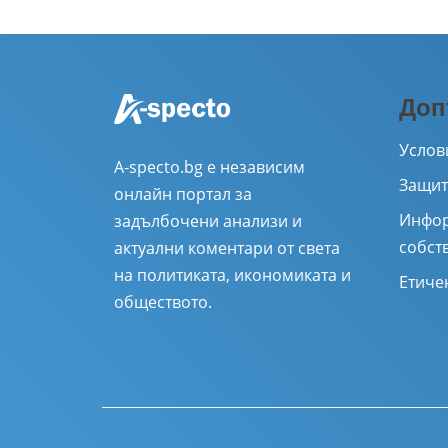
Доп
Услов
A-specto.bg е независим
Защит
онлайн портал за
Инфор
задълбочени анализи и
собст
актуални коментари от света
на политиката, икономиката и
Етиче
обществото.