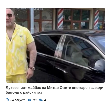
Луксозният майбах на Митьо Очите опожарен заради
балони с райски газ
08 август
90
4