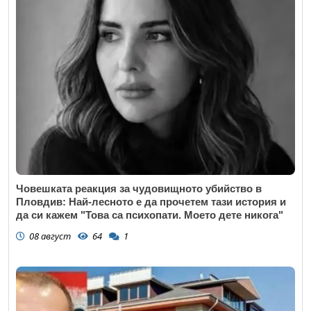
Човешката реакция за чудовищното убийство в
Пловдив: Най-лесното е да прочетем тази история и
да си кажем "Това са психопати. Моето дете никога"
08 август
64
1