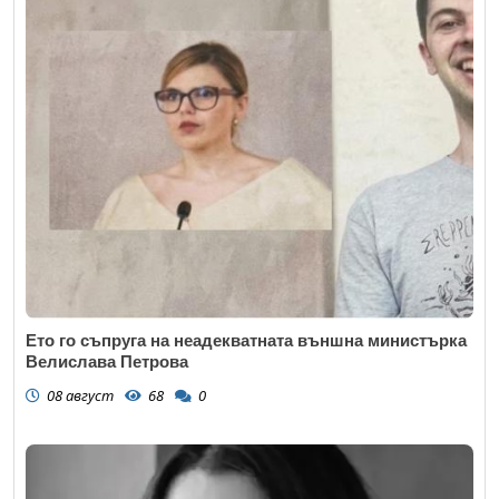
Ето го съпруга на неадекватната външна министърка
Велислава Петрова
08 август
68
0