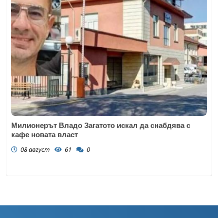
Милионерът Владо Загатото искал да снабдява с
кафе новата власт
08 август
61
0