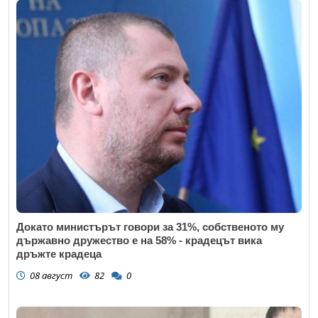
Докато министърът говори за 31%, собственото му
държавно дружество е на 58% - крадецът вика
дръжте крадеца
08 август
82
0